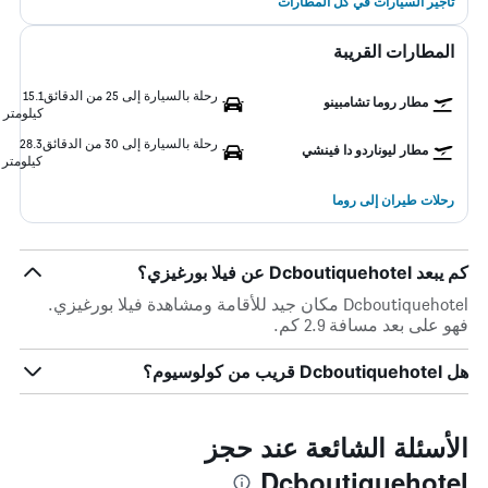
تأجير السيارات في كل المطارات
المطارات القريبة
رحلة بالسيارة إلى 25 من الدقائق
15.1
مطار روما تشامبينو
كيلومتر
رحلة بالسيارة إلى 30 من الدقائق
28.3
مطار ليوناردو دا فينشي
كيلومتر
رحلات طيران إلى روما
كم يبعد Dcboutiquehotel عن فيلا بورغيزي؟
Dcboutiquehotel مكان جيد للأقامة ومشاهدة فيلا بورغيزي.
فهو على بعد مسافة 2.9 كم.
هل Dcboutiquehotel قريب من كولوسيوم؟
الأسئلة الشائعة عند حجز
Dcboutiquehotel