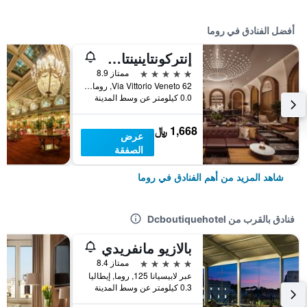
أفضل الفنادق في روما
إنتركونتاينينتال روم أمباسشياتوري بالاس باي آيتش جي
5 نجوم
ممتاز 8.9
Via Vittorio Veneto 62, روما, إيطاليا
0.0 كيلومتر عن وسط المدينة
1,668 ﷼
عرض
الصفقة
شاهد المزيد من أهم الفنادق في روما
فنادق بالقرب من Dcboutiquehotel
بالازيو مانفريدي
5 نجوم
ممتاز 8.4
عبر لابيسيانا 125, روما, إيطاليا
0.3 كيلومتر عن وسط المدينة