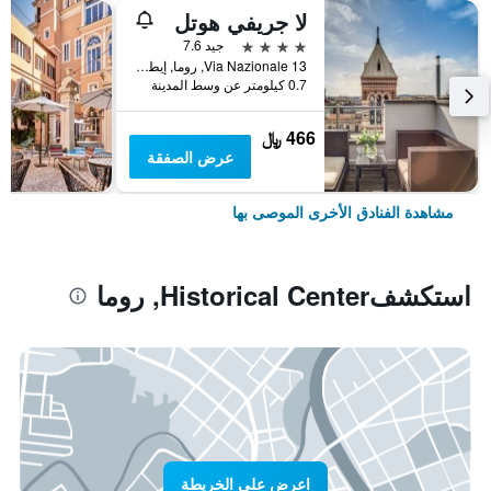
لا جريفي هوتل
4 نجوم
جيد 7.6
Via Nazionale 13, روما, إيطاليا
0.7 كيلومتر عن وسط المدينة
466 ﷼
عرض الصفقة
مشاهدة الفنادق الأخرى الموصى بها
استكشفHistorical Center, روما
اعرض على الخريطة