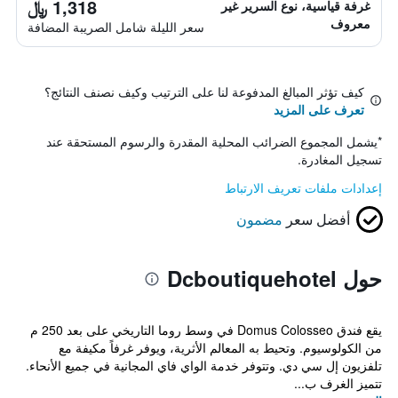
1,318 ﷼
غرفة قياسية، نوع السرير غير
معروف
سعر الليلة شامل الصريبة المضافة
كيف تؤثر المبالغ المدفوعة لنا على الترتيب وكيف نصنف النتائج؟
تعرف على المزيد
*
يشمل المجموع الضرائب المحلية المقدرة والرسوم المستحقة عند
تسجيل المغادرة.
إعدادات ملفات تعريف الارتباط
أفضل سعر
مضمون
حول Dcboutiquehotel
يقع فندق Domus Colosseo في وسط روما التاريخي على بعد 250 م
من الكولوسيوم. وتحيط به المعالم الأثرية، ويوفر غرفاً مكيفة مع
تلفزيون إل سي دي. وتتوفر خدمة الواي فاي المجانية في جميع الأنحاء.
تتميز الغرف ب...