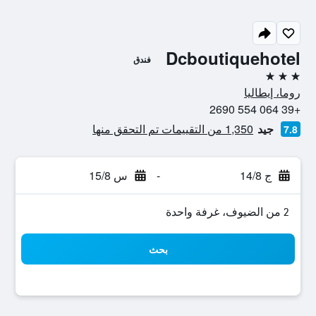
Dcboutiquehotel
فندق
3 نجوم
روما، إيطاليا
+39 064 554 2690
جيد
1,350 من التقييمات تم التحقق منها
7.8
ج 14/8
-
س 15/8
2 من الضيوف، غرفة واحدة
بحث