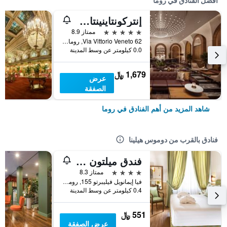
أفضل الفنادق في روما
إنتركونتاينينتال روم أمباسشياتوري بالاس باي آيتش جي
5 نجوم
ممتاز 8.9
Via Vittorio Veneto 62, روما, إيطاليا
0.0 كيلومتر عن وسط المدينة
1,679 ﷼
عرض
الصفقة
شاهد المزيد من أهم الفنادق في روما
فنادق بالقرب من دوموس هيلينا
فندق ميلتون روما
4 نجوم
ممتاز 8.3
فيا إيمانويل فيليبرتو 155, روما, إيطاليا
0.4 كيلومتر عن وسط المدينة
551 ﷼
عرض الصفقة