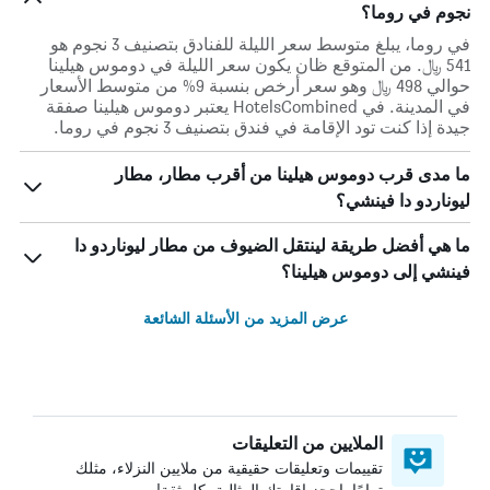
نجوم في روما؟
في روما، يبلغ متوسط ​​سعر الليلة للفنادق بتصنيف 3 نجوم هو
541 ﷼. من المتوقع ظان يكون سعر الليلة في دوموس هيلينا
حوالي 498 ﷼ وهو سعر أرخص بنسبة 9% من متوسط الأسعار
في المدينة. في HotelsCombined يعتبر دوموس هيلينا صفقة
جيدة إذا كنت تود الإقامة في فندق بتصنيف 3 نجوم في روما.
ما مدى قرب دوموس هيلينا من أقرب مطار، مطار
ليوناردو دا فينشي؟
ما هي أفضل طريقة لينتقل الضيوف من مطار ليوناردو دا
فينشي إلى دوموس هيلينا؟
عرض المزيد من الأسئلة الشائعة
الملايين من التعليقات
تقييمات وتعليقات حقيقية من ملايين النزلاء، مثلك
تمامًا. احجز إقامتك المثالية بكل ثقة!