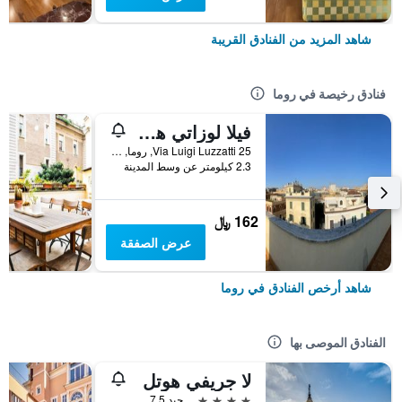
شاهد المزيد من الفنادق القريبة
فنادق رخيصة في روما
فيلا لوزاتي هوستل
25 Via Luigi Luzzatti, روما, إيطاليا
2.3 كيلومتر عن وسط المدينة
162 ﷼
عرض الصفقة
شاهد أرخص الفنادق في روما
الفنادق الموصى بها
لا جريفي هوتل
4 نجوم
جيد 7.5