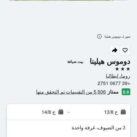
صور لـ دوموس هيلينا
دوموس هيلينا
بيت ضيافة
3 نجوم
روما، إيطاليا
+39 0677 2751
ممتاز
5,506 من التقييمات تم التحقق منها
8.9
خ 13/8
-
ج 14/8
2 من الضيوف، غرفة واحدة