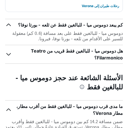
رحلات طيران إلى Verona
كم يبعد دوموس ميا - للبالغين فقط عن ثلعه - بورتا نوفا؟
دوموس ميا - للبالغين فقط على بعد مسافة (0.6 كم) معقولة
للسير على الأقدام من ثلعه - بورتا نوفا، فيرونا.
هل دوموس ميا - للبالغين فقط قريب من Teatro
Filarmonico؟
الأسئلة الشائعة عند حجز دوموس ميا -
للبالغين فقط
ما مدى قرب دوموس ميا - للبالغين فقط من أقرب مطار،
مطار Verona؟
ضمن مسافة 14.2 كم بين دوموس ميا - للبالغين فقط وأقرب
مطار، مطار Verona، تستغرق القيادة عادةً حوالي 0س 11د يعتمد