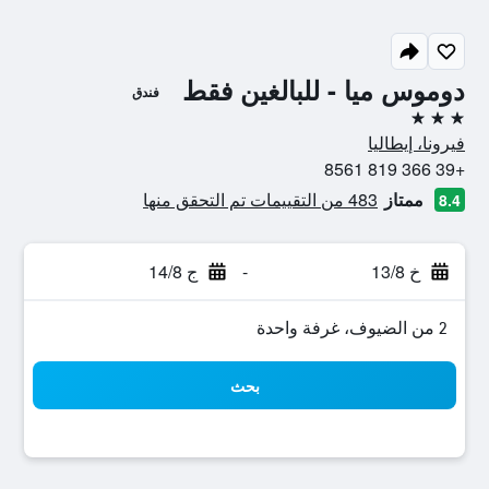
دوموس ميا - للبالغين فقط
فندق
3 نجوم
فيرونا، إيطاليا
+39 366 819 8561
ممتاز
483 من التقييمات تم التحقق منها
8.4
خ 13/8
-
ج 14/8
2 من الضيوف، غرفة واحدة
بحث