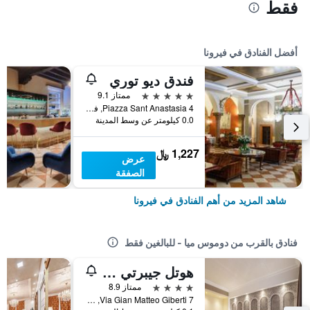
فقط
أفضل الفنادق في فيرونا
فندق ديو توري
5 نجوم
ممتاز 9.1
Piazza Sant Anastasia 4, فيرونا, فينيتو, إيطاليا
0.0 كيلومتر عن وسط المدينة
1,227 ﷼
عرض
الصفقة
شاهد المزيد من أهم الفنادق في فيرونا
فنادق بالقرب من دوموس ميا - للبالغين فقط
هوتل جيبرتي آند سبا
4 نجوم
ممتاز 8.9
Via Gian Matteo Giberti 7, فيرونا, فينيتو, إيطاليا