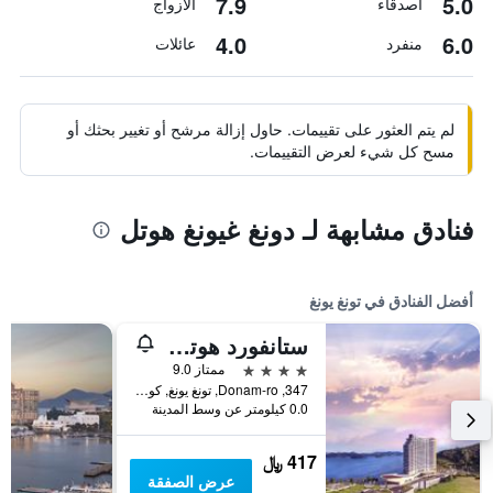
7.9
5.0
أصدقاء
الأزواج
4.0
6.0
منفرد
عائلات
لم يتم العثور على تقييمات. حاول إزالة مرشح أو تغيير بحثك أو
مسح كل شيء لعرض التقييمات.
فنادق مشابهة لـ دونغ غيونغ هوتل
أفضل الفنادق في تونغ يونغ
ستانفورد هوتل آند ريزورت تونجيونج
4 نجوم
ممتاز 9.0
347, Donam-ro, تونغ يونغ, كوريا الجنوبية
0.0 كيلومتر عن وسط المدينة
417 ﷼
عرض الصفقة