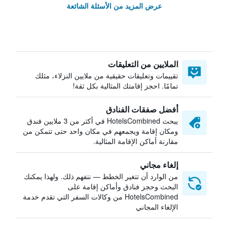
عرض المزيد من الأسئلة الشائعة
الملايين من التعليقات
تقييمات وتعليقات حقيقية من ملايين النزلاء، مثلك
تمامًا. احجز إقامتك المثالية بكل ثقة!
أفضل صفقات الفنادق
يبحث HotelsCombined في أكثر من 3 ملايين فندق
ومكان إقامة ويجمعهم في مكان واحد حتى تتمكن من
مقارنة أماكن الإقامة المثالية.
إلغاء مجاني
من الوارد أن تتغير الخطط — نتفهم ذلك. ولهذا يمكنك
البحث وحجز فنادق وأماكن إقامة على
HotelsCombined من وكالات السفر التي تقدم خدمة
الإلغاء المجاني