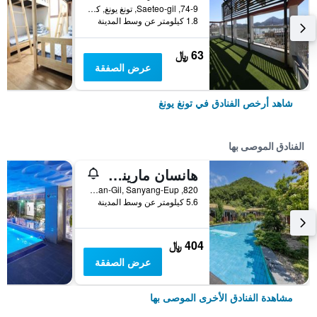
74-9, Saeteo-gil, تونغ يونغ, كوريا الجنوبية
1.8 كيلومتر عن وسط المدينة
63 ﷼
عرض الصفقة
شاهد أرخص الفنادق في تونغ يونغ
الفنادق الموصى بها
هانسان مارينا هوتل آند ريزورت
820, Samchingihaean-Gil, Sanyang-Eup, تونغ يونغ, كوريا الجنوبية
5.6 كيلومتر عن وسط المدينة
404 ﷼
عرض الصفقة
مشاهدة الفنادق الأخرى الموصى بها