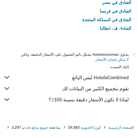
الفنادق في مصر
الفنادق في فرنسا
الفنادق في المملكة المتحدة
الفنادق في إيطاليا
الفنادق في تايلاند
*
يحاول HotelsCombined بشكل دائم الحصول على الأسعار الدقيقة، ولكن
لا يمكن ضمان الأسعار
.
إليك السبب:
HotelsCombined ليس البائع
نقوم بتجميع الكثير من البيانات لك
لماذا لا تكون الأسعار دقيقة بنسبة 100٪؟
الصفحة الرئيسية
كوريا الجنوبية
39,583
مقاطعة جيونغ سانغ نام-دو
3,297