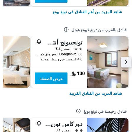
شاهد المزيد من أهم الفنادق في تونغ يونغ
فنادق بالقرب من دونغ غيونغ هوتل
تونجييونج أنتشوفي توريست هوتل
2 نجمتين
ممتاز 8.3
56, Dongho-ro, تونغ يونغ, كوريا الجنوبية
4.8 كيلومتر عن وسط المدينة
130 ﷼
عرض الصفقة
شاهد المزيد من الفنادق القريبة
فنادق رخيصة في تونغ يونغ
دوركاس توريست هوستل
تقييم فئة 2
ممتاز 8.1