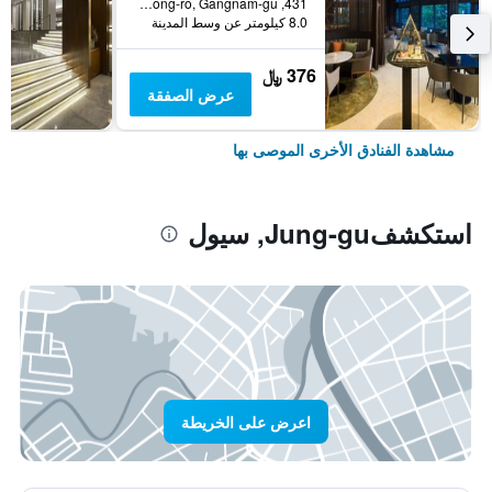
431, Samseong-ro, Gangnam-gu, سيول, كوريا الجنوبية
8.0 كيلومتر عن وسط المدينة
376 ﷼
عرض الصفقة
مشاهدة الفنادق الأخرى الموصى بها
استكشفJung-gu, سيول
اعرض على الخريطة