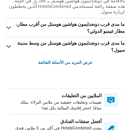
بالاقامة في دونجدايمون هواشين هوستل بـ 188 ﷼ في الليلة.
هذه صفقة رائعة لمستخدمي HotelsCombined الذين يخططون
لزيارة سيول.
ما مدى قرب دونجدايمون هواشين هوستل من أقرب مطار،
مطار غيمبو الدولي؟
ما مدى قرب دونجدايمون هواشين هوستل من وسط مدينة
سيول؟
عرض المزيد من الأسئلة الشائعة
الملايين من التعليقات
تقييمات وتعليقات حقيقية من ملايين النزلاء، مثلك
تمامًا. احجز إقامتك المثالية بكل ثقة!
أفضل صفقات الفنادق
يبحث HotelsCombined في أكثر من 3 ملايين فندق