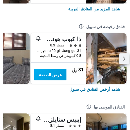
شاهد المزيد من الفنادق القريبة
فنادق رخيصة في سيول
ذا كيوب هوتل - دار ضيافة
تقييم فئة 3
ممتاز 8.3
31, Toegye-ro 20-gil, Jung-gu, سيول, كوريا الجنوبية
0.8 كيلومتر عن وسط المدينة
81 ﷼
عرض الصفقة
شاهد أرخص الفنادق في سيول
الفنادق الموصى بها
إيبيس ستايلز أمباسادور سيول غانغنام
3 نجوم
ممتاز 8.1