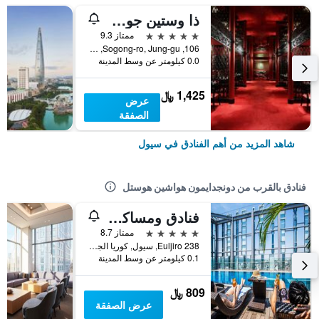
ذا وستين جوسون سول
5 نجوم
ممتاز 9.3
106, Sogong-ro, Jung-gu, سيول, كوريا الجنوبية
0.0 كيلومتر عن وسط المدينة
1,425 ﷼
عرض
الصفقة
شاهد المزيد من أهم الفنادق في سيول
فنادق بالقرب من دونجدايمون هواشين هوستل
فنادق ومساكن نوفوتيل أمباسادور سيول دونغديمون
5 نجوم
ممتاز 8.7
238 Euljiro, سيول, كوريا الجنوبية
0.1 كيلومتر عن وسط المدينة
809 ﷼
عرض الصفقة