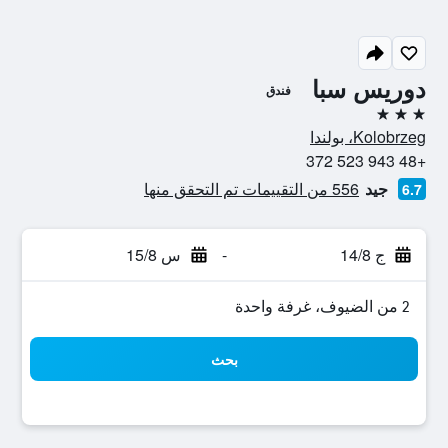
دوريس سبا
فندق
3 نجوم
Kolobrzeg، بولندا
+48 943 523 372
جيد
556 من التقييمات تم التحقق منها
6.7
ج 14/8
-
س 15/8
2 من الضيوف، غرفة واحدة
بحث