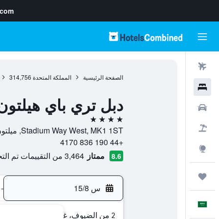
.com
رحلات طيران
الصفحة الرئيسية
المملكة المتحدة
314,756
فنادق
دبل تري باي هيلتون 
سيارات
4 نجوم
حزم العروض
Stadium Way West, MK1 1ST, ميلتون كينز, إنجلترا, المملكة المتحدة
+44 190 836 4170
استكشاف
ممتاز
3,464 من التقييمات تم التحقق منها
8.6
رحلات
س 15/8
-
العَرَبِيَّة
2 من الضيوف، غرفة واحدة