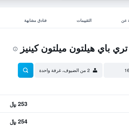
 عن
التقييمات
فنادق مشابهة
ي باي هيلتون ميلتون كينيز
2 من الضيوف، غرفة واحدة
253 ﷼
254 ﷼