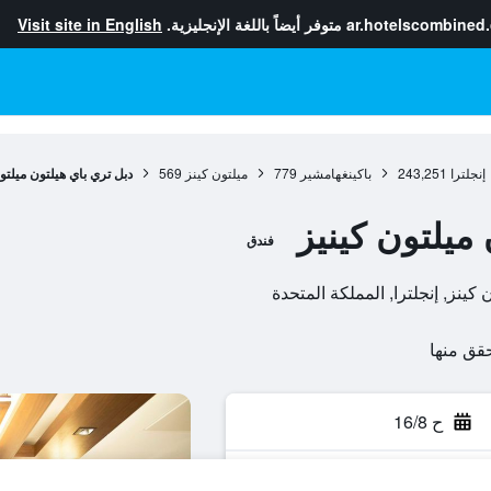
ar.hotelscombined
متوفر أيضاً باللغة الإنجليزية.
Visit site in English
إنجلترا
243,251
باكينغهامشير
779
ميلتون كينز
569
دبل تري باي هيلتون ميلتو
ميلتون كينيز
فندق
ح 16/8