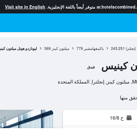
ar.hotelscombined
متوفر أيضاً باللغة الإنجليزية.
Visit site in English
إنجلترا
243,251
باكينغهامشير
779
ميلتون كينز
569
ليوناردو هوتل ميلتون كي
ون كينيس
فندق
ح 16/8