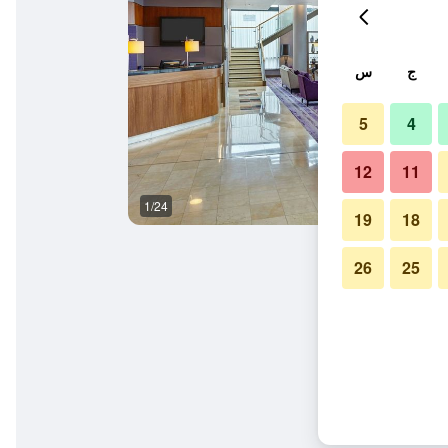
ج
س
5
4
12
11
1/24
غرفة نوم
19
18
26
25