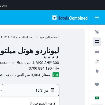
.com
رحلات طيران
الصفحة الرئيسية
المملكة المتحدة
314,756
فنادق
ليوناردو هوتل ميلت
سيارات
4 نجوم
حزم العروض
300 Midsummer Boulevard, MK9 2HP, ميلتون كينز, إنجلترا, المملكة المتحدة
+44 190 884 3700
استكشاف
ممتاز
3,904 من التقييمات تم التحقق منها
8.3
رحلات
س 15/8
-
العَرَبِيَّة
2 من الضيوف، غرفة واحدة