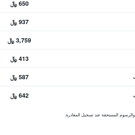
650 ﷼
937 ﷼
3,759 ﷼
413 ﷼
587 ﷼
642 ﷼
والرسوم المستحقة عند تسجيل المغادرة.