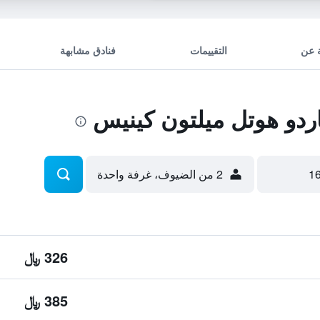
 عن
التقييمات
فنادق مشابهة
دو هوتل ميلتون كينيس
2 من الضيوف، غرفة واحدة
326 ﷼
385 ﷼