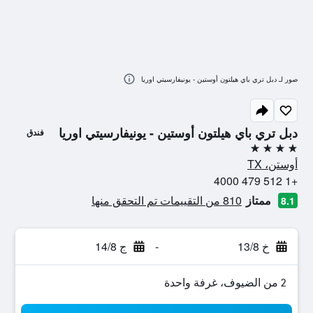
صور لـ دبل تري باي هيلتون أوستين - يونيفارسيتي اوريا
دبل تري باي هيلتون أوستين - يونيفارسيتي اوريا
فندق
4 نجوم
أوستن، TX
+1 512 479 4000
ممتاز
810 من التقييمات تم التحقق منها
8.1
خ 13/8
-
ج 14/8
2 من الضيوف، غرفة واحدة