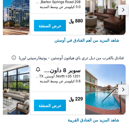
208 Barton Springs Road, أوستن, TX, الولايات المتحدة الأميريكية
0.0 كيلومتر عن وسط المدينة
880 ﷼
عرض الصفقة
شاهد المزيد من أهم الفنادق في أوستن
فنادق بالقرب من دبل تري باي هيلتون أوستين - يونيفارسيتي اوريا
سوبر 8 داون تاون كابيتول
1201 North I-35, أوستن, TX, الولايات المتحدة الأميريكية
0.6 كيلومتر عن وسط المدينة
229 ﷼
عرض الصفقة
شاهد المزيد من الفنادق القريبة