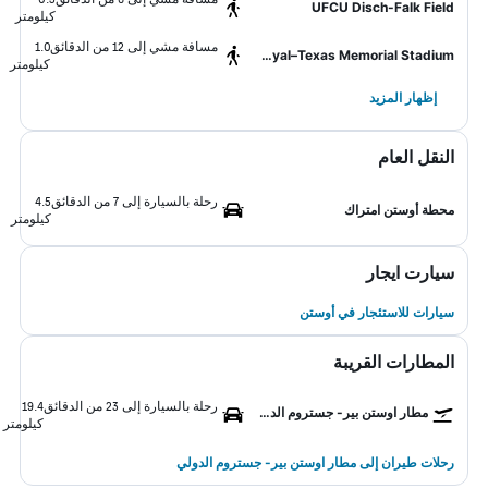
UFCU Disch-Falk Field
كيلومتر
مسافة مشي إلى 12 من الدقائق
1.0
Darrell K. Royal–Texas Memorial Stadium
كيلومتر
إظهار المزيد
النقل العام
رحلة بالسيارة إلى 7 من الدقائق
4.5
محطة أوستن امتراك
كيلومتر
سيارت ايجار
سيارات للاستئجار في أوستن
المطارات القريبة
رحلة بالسيارة إلى 23 من الدقائق
19.4
مطار اوستن بير- جستروم الدولي
كيلومتر
رحلات طيران إلى مطار اوستن بير- جستروم الدولي