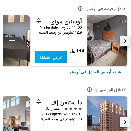
فنادق رخيصة في أوستن
أوستين موتور إن
11400 N Interstate Hwy 35, أوستن, TX, الولايات المتحدة الأميريكية
12.9 كيلومتر عن وسط المدينة
148 ﷼
عرض الصفقة
شاهد أرخص الفنادق في أوستن
الفنادق الموصى بها
ذا ستيفن إف أوستين رويال سونيستا هوتل
4 نجوم
ممتاز 8.4
701 Congress Avenue, أوستن, TX, الولايات المتحدة الأميريكية
1.3 كيلومتر عن وسط المدينة