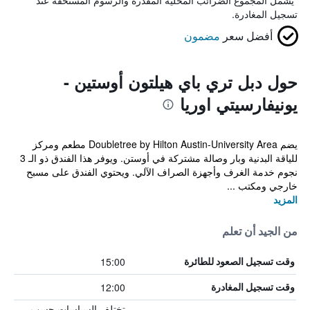
*
يشمل المجموع الضرائب المحلية المقدرة والرسوم المستحقة عند
تسجيل المغادرة.
أفضل سعر
مضمون
حول دبل تري باي هيلتون أوستين -
يونيفارسيتي اوريا
يضم Doubletree by Hilton Austin-University Area مطعم ومركز
للياقة البدنية وبار وصالة مشتركة في أوستن. ويوفر هذا الفندق ذو الـ 3
نجوم خدمة الغرف وأجهزة الصراف الآلي. ويحتوي الفندق على مسبح
خارجي ومكتب ...
المزيد
من الجيد أن تعلم
15:00
وقت تسجيل الصعود للطائرة
12:00
وقت تسجيل المغادرة
تختلف السياسات حسب