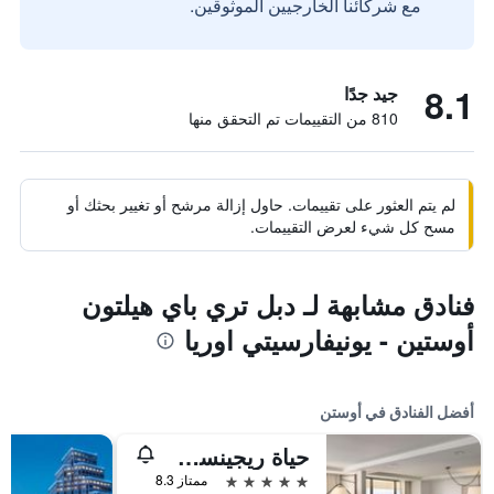
مع شركائنا الخارجيين الموثوقين.
8.1
جيد جدًا
810 من التقييمات تم التحقق منها
لم يتم العثور على تقييمات. حاول إزالة مرشح أو تغيير بحثك أو
مسح كل شيء لعرض التقييمات.
فنادق مشابهة لـ دبل تري باي هيلتون
أوستين - يونيفارسيتي اوريا
أفضل الفنادق في أوستن
حياة ريجينسي أوستن
5 نجوم
ممتاز 8.3