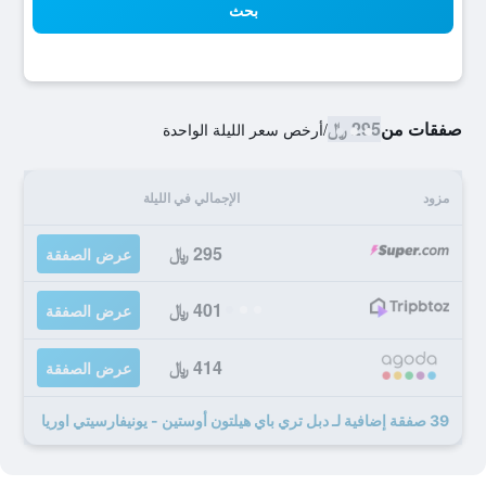
بحث
صفقات من
295 ﷼
/
أرخص سعر الليلة الواحدة
مزود
الإجمالي في الليلة
295 ﷼
عرض الصفقة
401 ﷼
عرض الصفقة
414 ﷼
عرض الصفقة
39 صفقة إضافية لـ دبل تري باي هيلتون أوستين - يونيفارسيتي اوريا