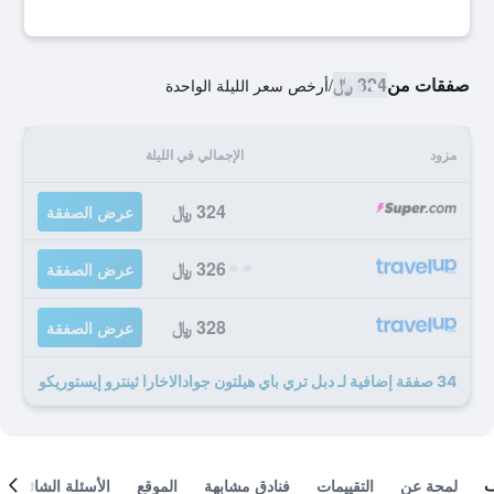
صفقات من
324 ﷼
/
أرخص سعر الليلة الواحدة
مزود
الإجمالي في الليلة
324 ﷼
عرض الصفقة
326 ﷼
عرض الصفقة
328 ﷼
عرض الصفقة
34 صفقة إضافية لـ دبل تري باي هيلتون جوادالاخارا ثينترو إيستوريكو
لمحة عن
التقييمات
فنادق مشابهة
الموقع
الأسئلة الشائعة