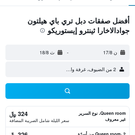
أفضل صفقات دبل تري باي هيلتون
جوادالاخارا ثينترو إيستوريكو
ن 17/8
-
ث 18/8
2 من الضيوف، غرفة واحدة
324 ﷼
Queen room، نوع السرير
غير معروف
سعر الليلة شامل الصريبة المضافة
326 ﷼
Queen room، 2 من أسرّة