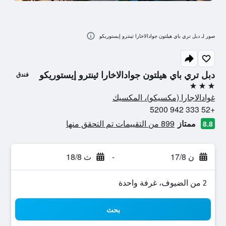
صور لـ دبل تري باي هيلتون جوادالاخارا ثينترو إيستوريكو
دبل تري باي هيلتون جوادالاخارا ثينترو إيستوريكو
فندق
3 نجوم
غوادالاجارا (مكسيكو)، المكسيك
+52 333 942 5200
ممتاز
899 من التقييمات تم التحقق منها
8.8
ن 17/8
-
ث 18/8
2 من الضيوف، غرفة واحدة
بحث