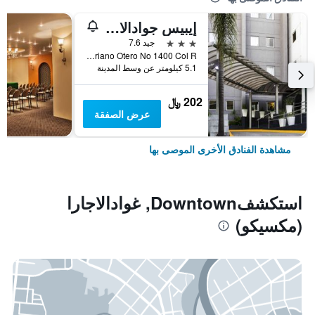
إيبيس جوادالاخارا إكسبو
3 نجوم
جيد 7.6
Av Mariano Otero No 1400 Col R, غوادالاجارا (مكسيكو), ولاية خاليسكو, المكسيك
5.1 كيلومتر عن وسط المدينة
202 ﷼
عرض الصفقة
مشاهدة الفنادق الأخرى الموصى بها
استكشفDowntown, غوادالاجارا
(مكسيكو)