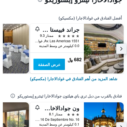
أفضل الفنادق في غوادالاجارا (مكسيكو)
جراند فييستا أمريكانا جوادالاجارا كانتري كلوب
5 نجوم
ممتاز 9.3
Av. Las Americas 1551, غوادالاجارا (مكسيكو), ولاية خاليسكو, المكسيك
0.0 كيلومتر عن وسط المدينة
682 ﷼
عرض الصفقة
شاهد المزيد من أهم الفنادق في غوادالاجارا (مكسيكو)
فنادق بالقرب من دبل تري باي هيلتون جوادالاخارا ثينترو إيستوريكو
ون جوادالاخارا سينترو هيستوريكو
3 نجوم
ممتاز 8.1
Av. 16 De Septiembre No. 16, غوادالاجارا (مكسيكو), ولاية خاليسكو, المكسيك
0.1 كيلومتر عن وسط المدينة