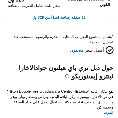
الكوين
سعر الليلة شامل الصريبة المضافة
32 صفقة إضافية ابتداءً من 328 ﷼
*
يشمل المجموع الضرائب المحلية المقدرة والرسوم المستحقة عند
تسجيل المغادرة.
أفضل سعر
مضمون
حول دبل تري باي هيلتون جوادالاخارا
ثينترو إيستوريكو
يقع مكان إقامة "Hilton DoubleTree Guadalajara Centro Historico"
في غواذالاخارا، ويتميز بمركز للياقة البدنية وتراس ومطعم وبار. يوفر
هذا الفندق المصنف 4 نجوم مكتب استقبال يعمل على مدار الساعة،
وخدمة كون...
المزيد