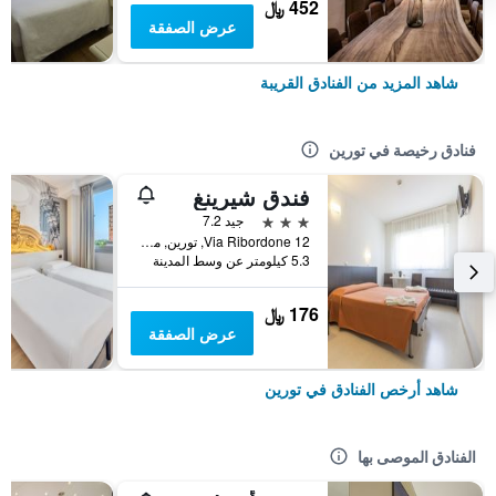
452 ﷼
عرض الصفقة
شاهد المزيد من الفنادق القريبة
فنادق رخيصة في تورين
فندق شيرينغ
3 نجوم
جيد 7.2
Via Ribordone 12, تورين, مقاطعة تورينو, إيطاليا
5.3 كيلومتر عن وسط المدينة
176 ﷼
عرض الصفقة
شاهد أرخص الفنادق في تورين
الفنادق الموصى بها