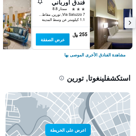
فندق أورباني
3 نجوم
ممتاز 8.8
Via Saluzzo 7, تورين, مقاطعة تورينو, إيطاليا
1.1 كيلومتر عن وسط المدينة
255 ﷼
عرض الصفقة
مشاهدة الفنادق الأخرى الموصى بها
استكشفلينغوتا, تورين
اعرض على الخريطة