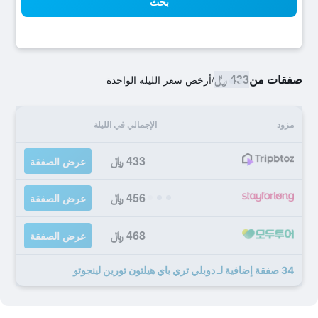
بحث
صفقات من
433 ﷼
/
أرخص سعر الليلة الواحدة
مزود
الإجمالي في الليلة
433 ﷼
عرض الصفقة
456 ﷼
عرض الصفقة
468 ﷼
عرض الصفقة
34 صفقة إضافية لـ دوبلي تري باي هيلتون تورين لينجوتو