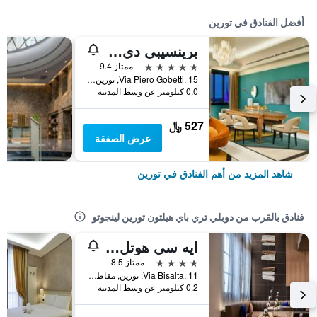
أفضل الفنادق في تورين
برينسيبي دي بيمونت || إون إ ٕإبيرينز | بريفيريد هوتلز آند ريزورتس
5 نجوم
ممتاز 9.4
Via Piero Gobetti, 15, تورين, مقاطعة تورينو, إيطاليا
0.0 كيلومتر عن وسط المدينة
527 ﷼
عرض الصفقة
شاهد المزيد من أهم الفنادق في تورين
فنادق بالقرب من دوبلي تري باي هيلتون تورين لينجوتو
ايه سي هوتل تورينو باي ماريوت
4 نجوم
ممتاز 8.5
Via Bisalta, 11, تورين, مقاطعة تورينو, إيطاليا
0.2 كيلومتر عن وسط المدينة