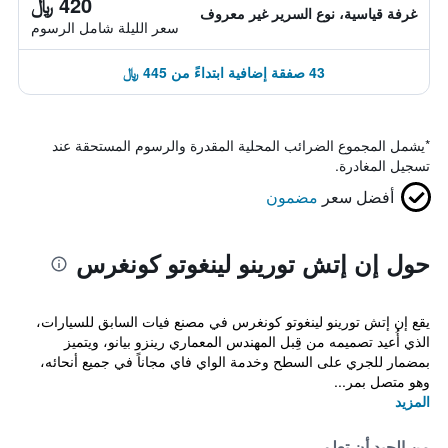
420 ﷼
غرفة قياسية، نوع السرير غير معروف
سعر الليلة شامل الرسوم
43 صفقة إضافية ابتداءً من 445 ﷼
*
يشمل المجموع الضرائب المحلية المقدرة والرسوم المستحقة عند
تسجيل المغادرة.
أفضل سعر
مضمون
حول إن إتش تورينو لينغوتو كونغرس
يقع إن إتش تورينو لينغوتو كونغرس في مصنع فيات السابق للسيارات،
الذي أُعيد تصميمه من قِبل المهندس المعماري رينزو بيانو، ويتميز
بمضمار للجري على السطح وخدمة الواي فاي مجاناً في جميع أنحائه،
وهو متصل بمر...
المزيد
من الجيد أن تعلم