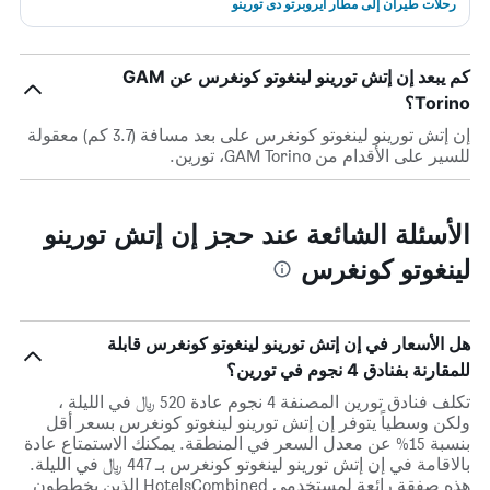
رحلات طيران إلى مطار ايروبرتو دى تورينو
كم يبعد إن إتش تورينو لينغوتو كونغرس عن GAM
Torino؟
إن إتش تورينو لينغوتو كونغرس على بعد مسافة (3.7 كم) معقولة
للسير على الأقدام من GAM Torino، تورين.
الأسئلة الشائعة عند حجز إن إتش تورينو
لينغوتو كونغرس
هل الأسعار في إن إتش تورينو لينغوتو كونغرس قابلة
للمقارنة بفنادق 4 نجوم في تورين؟
تكلف فنادق تورين المصنفة 4 نجوم عادة 520 ﷼ في الليلة ،
ولكن وسطياً يتوفر إن إتش تورينو لينغوتو كونغرس بسعر أقل
بنسبة 15% عن معدل السعر في المنطقة. يمكنك الاستمتاع عادة
بالاقامة في إن إتش تورينو لينغوتو كونغرس بـ 447 ﷼ في الليلة.
هذه صفقة رائعة لمستخدمي HotelsCombined الذين يخططون