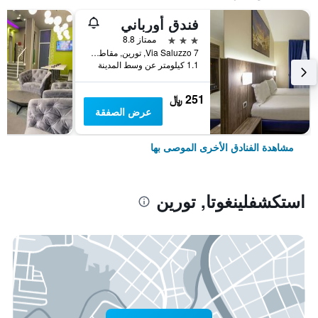
فندق أورباني
3 نجوم
ممتاز 8.8
Via Saluzzo 7, تورين, مقاطعة تورينو, إيطاليا
1.1 كيلومتر عن وسط المدينة
251 ﷼
عرض الصفقة
مشاهدة الفنادق الأخرى الموصى بها
استكشفلينغوتا, تورين