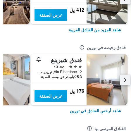
412 ﷼
عرض الصفقة
شاهد المزيد من الفنادق القريبة
فنادق رخيصة في تورين
فندق شيرينغ
3 نجوم
جيد 7.2
Via Ribordone 12, تورين, مقاطعة تورينو, إيطاليا
5.3 كيلومتر عن وسط المدينة
176 ﷼
عرض الصفقة
شاهد أرخص الفنادق في تورين
الفنادق الموصى بها