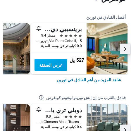
أفضل الفنادق في تورين
برينسيبي دي بيمونت || إون إ ٕإبيرينز | بريفيريد هوتلز آند ريزورتس
5 نجوم
ممتاز 9.4
Via Piero Gobetti, 15, تورين, مقاطعة تورينو, إيطاليا
0.0 كيلومتر عن وسط المدينة
527 ﷼
عرض الصفقة
شاهد المزيد من أهم الفنادق في تورين
فنادق بالقرب من إن إتش تورينو لينغوتو كونغرس
دوبلي تري باي هيلتون تورين لينجوتو
4 نجوم
ممتاز 8.8
Via Giacomo Matte Trucco 1, تورين, مقاطعة تورينو, إيطاليا
0.4 كيلومتر عن وسط المدينة