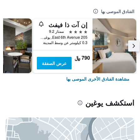
الفنادق الموصى بها
إن آت ذا فيفث
4 نجوم
ممتاز 9.2
205 East 6th Avenue, يوغين, OR, الولايات المتحدة الأميريكية
0.3 كيلومتر عن وسط المدينة
790 ﷼
عرض الصفقة
مشاهدة الفنادق الأخرى الموصى بها
استكشف يوغين