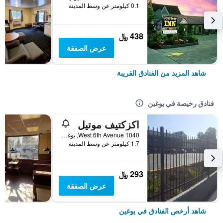
0.1 كيلومتر عن وسط المدينة
438 ﷼
عرض الصفقة
شاهد المزيد من الفنادق القريبة
فنادق رخيصة في يوغين
اكزكتيف موتيل
1040 West 6th Avenue, يوغين, OR, الولايات المتحدة الأميريكية
1.7 كيلومتر عن وسط المدينة
293 ﷼
عرض الصفقة
شاهد أرخص الفنادق في يوغين