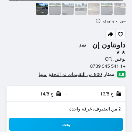
صور لـ داونتاون إن
داونتاون إن
فندق
2 نجمتين
يوغين، OR
+1 541 345 8739
ممتاز
900 من التقييمات تم التحقق منها
8.9
خ 13/8
-
ج 14/8
2 من الضيوف، غرفة واحدة
بحث