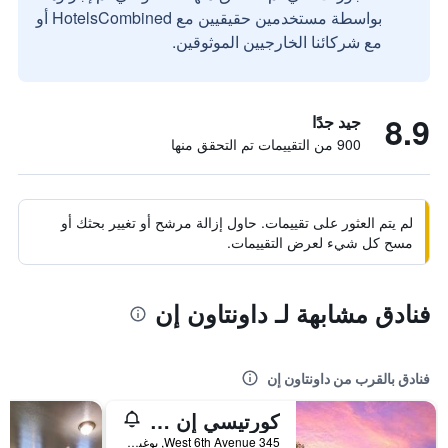
بواسطة مستخدمين حقيقيين مع HotelsCombined أو
مع شركائنا الخارجيين الموثوقين.
8.9
جيد جدًا
900 من التقييمات تم التحقق منها
لم يتم العثور على تقييمات. حاول إزالة مرشح أو تغيير بحثك أو
مسح كل شيء لعرض التقييمات.
فنادق مشابهة لـ داونتاون إن
فنادق بالقرب من داونتاون إن
كورتيسي إن داونتاون يوجيني
345 West 6th Avenue, يوغين, OR, الولايات المتحدة الأميريكية