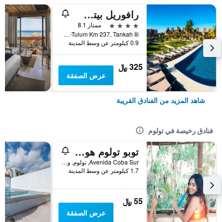
رافوريل بيتش ريزورت تولو
4 نجوم
ممتاز 8.1
Carretera Federal Cancun-Tulum Km 237, Tankah Iii, تولوم, ولاية كينتانا رو, المكسيك
0.9 كيلومتر عن وسط المدينة
325 ﷼
عرض الصفقة
شاهد المزيد من الفنادق القريبة
فنادق رخيصة في تولوم
توبو تولوم هوستل - يونيك ستاي
Avenida Coba Sur, تولوم, ولاية كينتانا رو, المكسيك
1.7 كيلومتر عن وسط المدينة
55 ﷼
عرض الصفقة