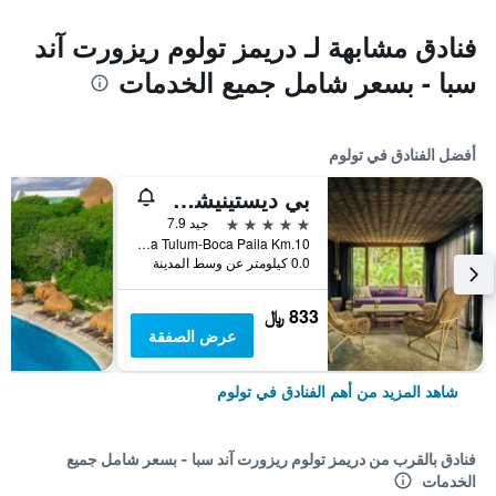
فنادق مشابهة لـ دريمز تولوم ريزورت آند
سبا - بسعر شامل جميع الخدمات
أفضل الفنادق في تولوم
بي ديستينيشن تولوم
5 نجوم
جيد 7.9
Carretera Tulum-Boca Paila Km.10, تولوم, ولاية كينتانا رو, المكسيك
0.0 كيلومتر عن وسط المدينة
833 ﷼
عرض الصفقة
شاهد المزيد من أهم الفنادق في تولوم
فنادق بالقرب من دريمز تولوم ريزورت آند سبا - بسعر شامل جميع
الخدمات