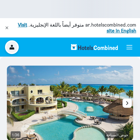
ar.hotelscombined.com
متوفر أيضاً باللغة الإنجليزية.
Visit
site in English
حوض السباحة
1/36
س