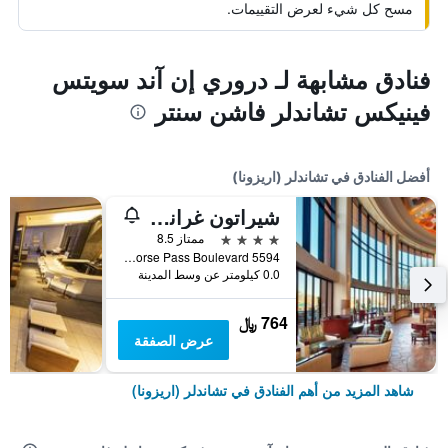
مسح كل شيء لعرض التقييمات.
فنادق مشابهة لـ دروري إن آند سويتس
فينيكس تشاندلر فاشن سنتر
أفضل الفنادق في تشاندلر (اريزونا)
شيراتون غراند آت وايلد هورس باس
4 نجوم
ممتاز 8.5
5594 West Wild Horse Pass Boulevard, تشاندلر (اريزونا), AZ, الولايات المتحدة الأميريكية
0.0 كيلومتر عن وسط المدينة
764 ﷼
عرض الصفقة
شاهد المزيد من أهم الفنادق في تشاندلر (اريزونا)