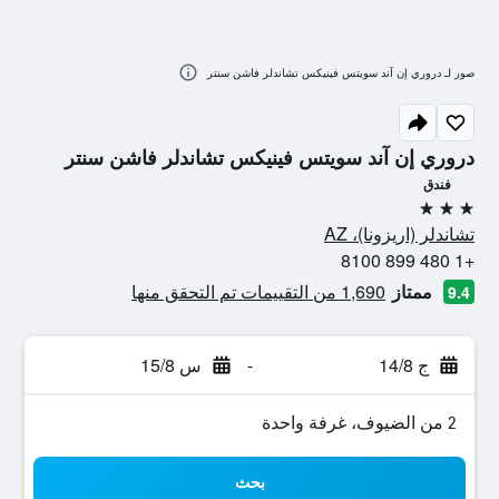
صور لـ دروري إن آند سويتس فينيكس تشاندلر فاشن سنتر
دروري إن آند سويتس فينيكس تشاندلر فاشن سنتر
فندق
3 نجوم
تشاندلر (اريزونا)، AZ
+1 480 899 8100
ممتاز
1,690 من التقييمات تم التحقق منها
9.4
ج 14/8
-
س 15/8
2 من الضيوف، غرفة واحدة
بحث