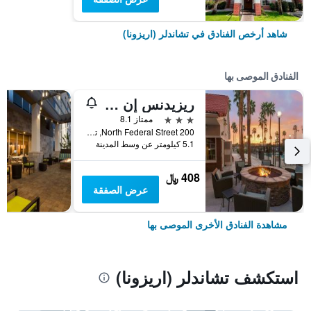
شاهد أرخص الفنادق في تشاندلر (اريزونا)
الفنادق الموصى بها
ريزيدنس إن باي ماريوت فينيكس شاندلر...
3 نجوم
ممتاز 8.1
200 North Federal Street, تشاندلر (اريزونا), AZ, الولايات المتحدة الأميريكية
5.1 كيلومتر عن وسط المدينة
408 ﷼
عرض الصفقة
مشاهدة الفنادق الأخرى الموصى بها
استكشف تشاندلر (اريزونا)