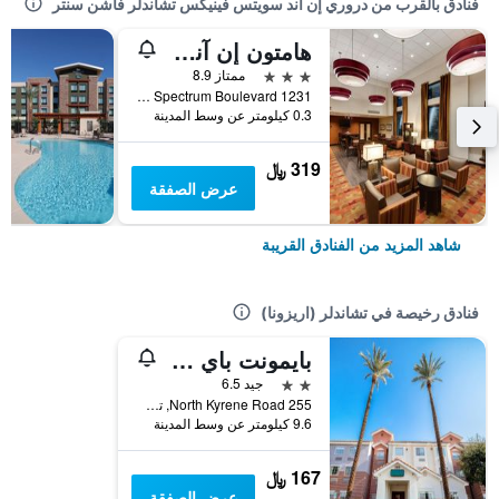
فنادق بالقرب من دروري إن آند سويتس فينيكس تشاندلر فاشن سنتر
هامتون إن آند سويتس فينيكس تشاندلر فاشون سنتر أريزونا
3 نجوم
ممتاز 8.9
1231 South Spectrum Boulevard, تشاندلر (اريزونا), AZ, الولايات المتحدة الأميريكية
0.3 كيلومتر عن وسط المدينة
319 ﷼
عرض الصفقة
شاهد المزيد من الفنادق القريبة
فنادق رخيصة في تشاندلر (اريزونا)
بايمونت باي ويندام تشاندلر آي-10
2 نجمتين
جيد 6.5
255 North Kyrene Road, تشاندلر (اريزونا), AZ, الولايات المتحدة الأميريكية
9.6 كيلومتر عن وسط المدينة
167 ﷼
عرض الصفقة