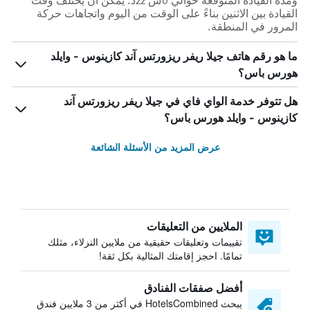
ومدة القيادة المتوقعة حوالي 0س 22د. يمكن أن يختلف وقت
القيادة بين الاثنين بناءً على الوقت من اليوم واتجاهات حركة
المرور في المنطقة.
ما هو رقم هاتف جيلا ريفر ريزورتس آند كازينوس - وايلد
هورس باس؟
هل تتوفر خدمة الواي فاي في جيلا ريفر ريزورتس آند
كازينوس - وايلد هورس باس؟
عرض المزيد من الأسئلة الشائعة
الملايين من التعليقات
تقييمات وتعليقات حقيقية من ملايين النزلاء، مثلك
تمامًا. احجز إقامتك المثالية بكل ثقة!
أفضل صفقات الفنادق
يبحث HotelsCombined في أكثر من 3 ملايين فندق