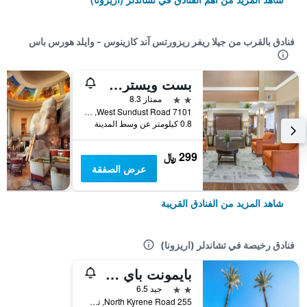
فنادق بالقرب من جيلا ريفر ريزورتس آند كازينوس - وايلد هورس باس
بست ويسترن بلاس تشاندلر هوتل آند سويتس
2 نجمتين
ممتاز 8.3
7101 West Sundust Road, تشاندلر (اريزونا), AZ, الولايات المتحدة الأميريكية
0.8 كيلومتر عن وسط المدينة
299 ﷼
عرض الصفقة
شاهد المزيد من الفنادق القريبة
فنادق رخيصة في تشاندلر (اريزونا)
بايمونت باي ويندام تشاندلر آي-10
2 نجمتين
جيد 6.5
255 North Kyrene Road, تشاندلر (اريزونا), AZ, الولايات المتحدة الأميريكية