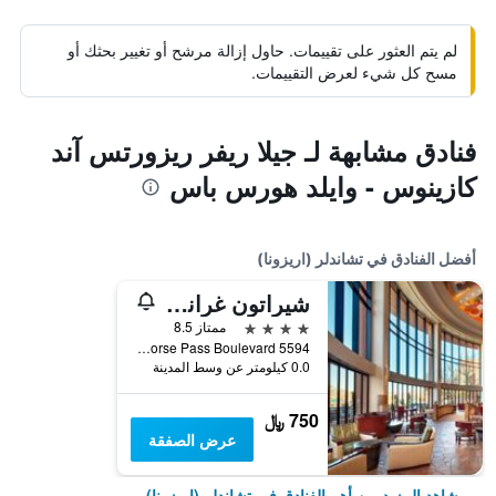
لم يتم العثور على تقييمات. حاول إزالة مرشح أو تغيير بحثك أو
مسح كل شيء لعرض التقييمات.
فنادق مشابهة لـ جيلا ريفر ريزورتس آند
كازينوس - وايلد هورس باس
أفضل الفنادق في تشاندلر (اريزونا)
شيراتون غراند آت وايلد هورس باس
4 نجوم
ممتاز 8.5
5594 West Wild Horse Pass Boulevard, تشاندلر (اريزونا), AZ, الولايات المتحدة الأميريكية
0.0 كيلومتر عن وسط المدينة
750 ﷼
عرض الصفقة
شاهد المزيد من أهم الفنادق في تشاندلر (اريزونا)