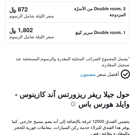
872 ﷼
Double room، 2 من الأسرّة
المزدوجة
سعر الليلة شامل الرسوم
1,802 ﷼
Double room، 1 سرير كينغ
سعر الليلة شامل الرسوم
*
يشمل المجموع الضرائب المحلية المقدرة والرسوم المستحقة عند
تسجيل المغادرة.
أفضل سعر
مضمون
حول جيلا ريفر ريزورتس آند كازينوس -
وايلد هورس باس
يتضمن الفندق 12000 غرفة بالإضافة إلى أنه يضم مسبح خارجي. كما
يوفر هذا الفندق للنزلاء خدمة ركن السيارات، معاملات فورية للحجز
والمغادرة وقاعة رقص.