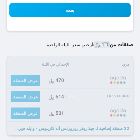
بحث
صفقات من
470 ﷼
/
أرخص سعر الليلة الواحدة
مزود
الإجمالي في الليلة
470 ﷼
عرض الصفقة
514 ﷼
عرض الصفقة
531 ﷼
عرض الصفقة
22 صفقة إضافية لـ جيلا ريفر ريزورتس آند كازينوس - وايلد هورس باس