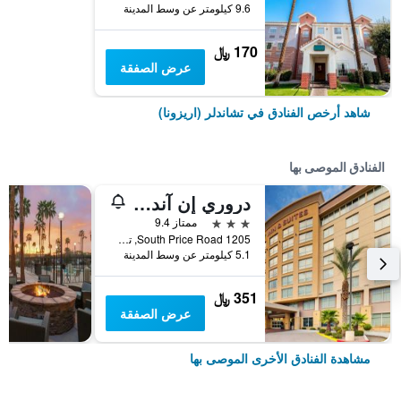
9.6 كيلومتر عن وسط المدينة
170 ﷼
عرض الصفقة
شاهد أرخص الفنادق في تشاندلر (اريزونا)
الفنادق الموصى بها
دروري إن آند سويتس فينيكس تشاندلر فاشن سنتر
3 نجوم
ممتاز 9.4
1205 South Price Road, تشاندلر (اريزونا), AZ, الولايات المتحدة الأميريكية
5.1 كيلومتر عن وسط المدينة
351 ﷼
عرض الصفقة
مشاهدة الفنادق الأخرى الموصى بها