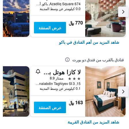
674 Azadliq Square, باكو, أذربيجان
0.0 كيلومتر عن وسط المدينة
770 ﷼
عرض الصفقة
شاهد المزيد من أهم الفنادق في باكو
فنادق بالقرب من فندق دو بورت
لا كازا هوتل باكو
3 نجوم
ممتاز 8.9
15, 3 Haji Zeynalabdin Taghiyev St, باكو, أذربيجان
0.1 كيلومتر عن وسط المدينة
163 ﷼
عرض الصفقة
شاهد المزيد من الفنادق القريبة