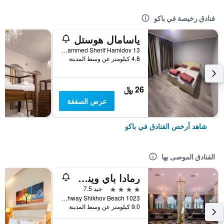
فنادق رخيصة في باكو
ياسامال هوستل
General Mammed Sherif Hamidov 13, باكو, أذربيجان
4.8 كيلومتر عن وسط المدينة
26 ﷼
عرض الصفقة
شاهد أرخص الفنادق في باكو
الفنادق الموصى بها
رمادا باي ويندام باكو
4 نجوم
جيد 7.5
Salyan Highway Shikhov Beach 1023, باكو, أذربيجان
9.0 كيلومتر عن وسط المدينة