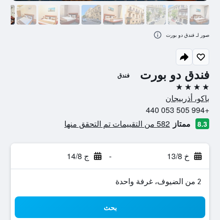
صور لـ فندق دو بورت
فندق دو بورت
فندق
4 نجوم
باكو، أذربيجان
+994 505 053 440
ممتاز
582 من التقييمات تم التحقق منها
8.3
خ 13/8
-
ج 14/8
2 من الضيوف، غرفة واحدة
بحث