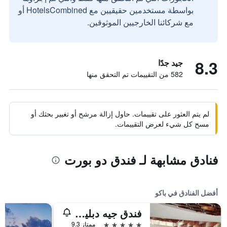
بواسطة مستخدمين حقيقيين مع HotelsCombined أو
مع شركائنا الخارجيين الموثوقين.
8.3
جيد جدًا
582 من التقييمات تم التحقق منها
لم يتم العثور على تقييمات. حاول إزالة مرشح أو تغيير بحثك أو
مسح كل شيء لعرض التقييمات.
فنادق مشابهة لـ فندق دو بورت
أفضل الفنادق في باكو
فندق جيه دبليو ماريوت أبشيرون باكو
5 نجوم
ممتاز 9.3