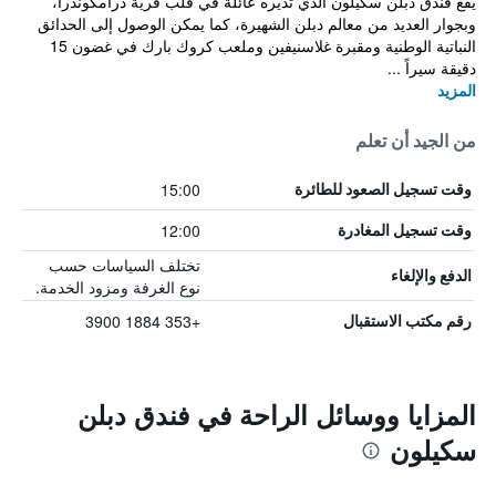
يقع فندق دبلن سكيلون الذي تديره عائلة في قلب قرية درامكوندرا،
وبجوار العديد من معالم دبلن الشهيرة، كما يمكن الوصول إلى الحدائق
النباتية الوطنية ومقبرة غلاسنيفين وملعب كروك بارك في غضون 15
دقيقة سيراً ...
المزيد
من الجيد أن تعلم
15:00
وقت تسجيل الصعود للطائرة
12:00
وقت تسجيل المغادرة
تختلف السياسات حسب
الدفع والإلغاء
نوع الغرفة ومزود الخدمة.
+353 1884 3900
رقم مكتب الاستقبال
المزايا ووسائل الراحة في فندق دبلن
سكيلون