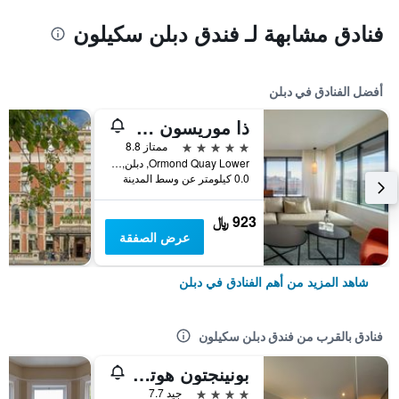
فنادق مشابهة لـ فندق دبلن سكيلون
أفضل الفنادق في دبلن
ذا موريسون دوبلين، كوريو كوليكشن باي هيلتون
5 نجوم
ممتاز 8.8
Ormond Quay Lower, دبلن, أيرلندا
0.0 كيلومتر عن وسط المدينة
923 ﷼
عرض الصفقة
شاهد المزيد من أهم الفنادق في دبلن
فنادق بالقرب من فندق دبلن سكيلون
بونينجتون هوتيل & ليجير سنتر
4 نجوم
جيد 7.7