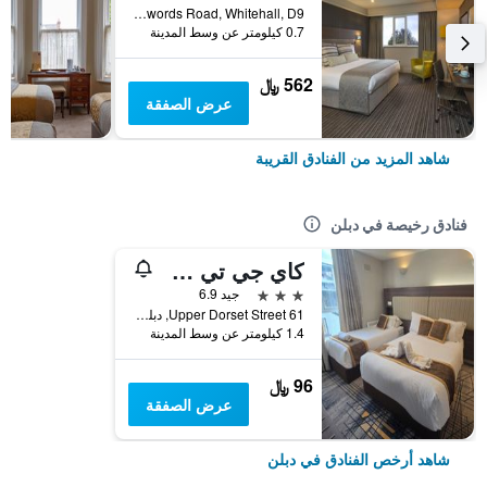
Swords Road, Whitehall, D9, دبلن, أيرلندا
0.7 كيلومتر عن وسط المدينة
562 ﷼
عرض الصفقة
شاهد المزيد من الفنادق القريبة
فنادق رخيصة في دبلن
كاي جي تي هاوس
3 نجوم
جيد 6.9
61 Upper Dorset Street, دبلن, أيرلندا
1.4 كيلومتر عن وسط المدينة
96 ﷼
عرض الصفقة
شاهد أرخص الفنادق في دبلن