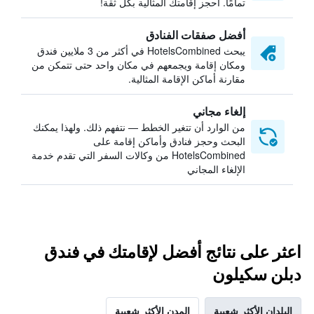
تمامًا. احجز إقامتك المثالية بكل ثقة!
أفضل صفقات الفنادق
يبحث HotelsCombined في أكثر من 3 ملايين فندق
ومكان إقامة ويجمعهم في مكان واحد حتى تتمكن من
مقارنة أماكن الإقامة المثالية.
إلغاء مجاني
من الوارد أن تتغير الخطط — نتفهم ذلك. ولهذا يمكنك
البحث وحجز فنادق وأماكن إقامة على
HotelsCombined من وكالات السفر التي تقدم خدمة
الإلغاء المجاني
اعثر على نتائج أفضل لإقامتك في فندق
دبلن سكيلون
البلدان الأكثر شعبية
المدن الأكثر شعبية