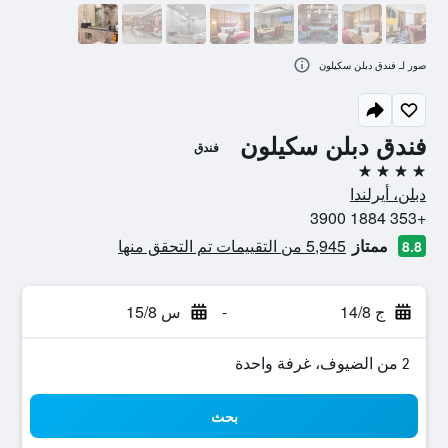
صور لـ فندق دبلن سكيلون
فندق دبلن سكيلون
فندق
4 نجوم
دبلن، أيرلندا
+353 1884 3900
ممتاز
5,945 من التقييمات تم التحقق منها
8.8
ج 14/8
-
س 15/8
2 من الضيوف، غرفة واحدة
بحث