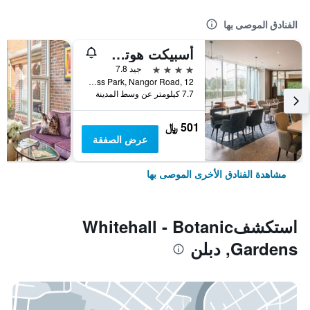
الفنادق الموصى بها
أسبيكت هوتل دوبلن بارك ويست
4 نجوم
جيد 7.8
Park West Business Park, Nangor Road, 12, دبلن, أيرلندا
7.7 كيلومتر عن وسط المدينة
501 ﷼
عرض الصفقة
مشاهدة الفنادق الأخرى الموصى بها
استكشفWhitehall - Botanic
Gardens, دبلن