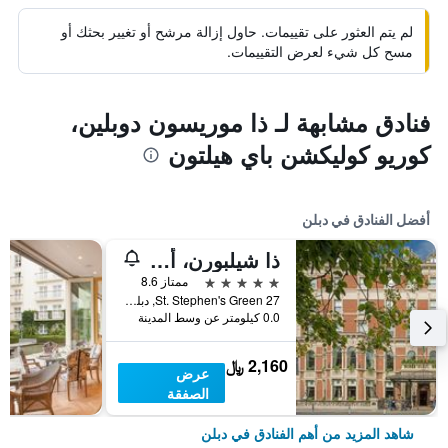
لم يتم العثور على تقييمات. حاول إزالة مرشح أو تغيير بحثك أو
مسح كل شيء لعرض التقييمات.
فنادق مشابهة لـ ذا موريسون دوبلين،
كوريو كوليكشن باي هيلتون
أفضل الفنادق في دبلن
ذا شيلبورن، أوتوجراف كوليكشن
5 نجوم
ممتاز 8.6
27 St. Stephen's Green, دبلن, أيرلندا
0.0 كيلومتر عن وسط المدينة
2,160 ﷼
عرض
الصفقة
شاهد المزيد من أهم الفنادق في دبلن