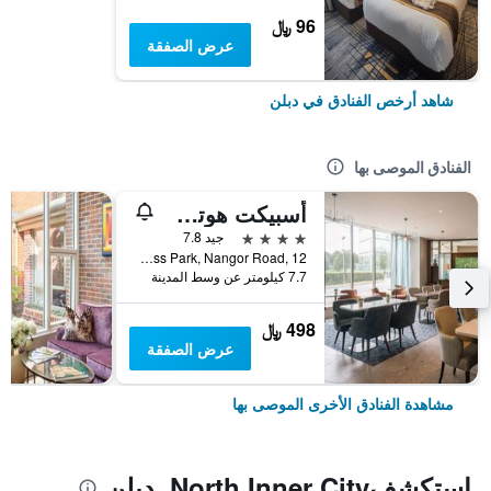
96 ﷼
عرض الصفقة
شاهد أرخص الفنادق في دبلن
الفنادق الموصى بها
أسبيكت هوتل دوبلن بارك ويست
4 نجوم
جيد 7.8
Park West Business Park, Nangor Road, 12, دبلن, أيرلندا
7.7 كيلومتر عن وسط المدينة
498 ﷼
عرض الصفقة
مشاهدة الفنادق الأخرى الموصى بها
استكشفNorth Inner City, دبلن