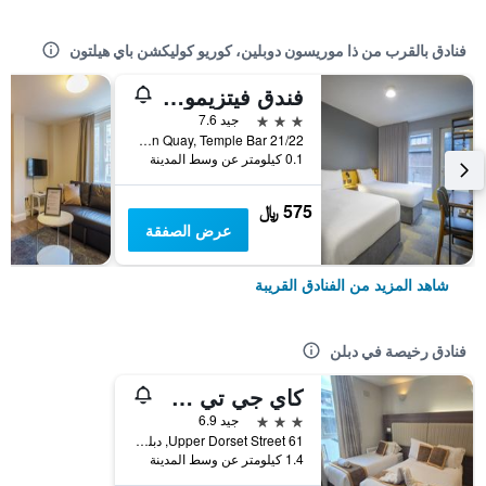
فنادق بالقرب من ذا موريسون دوبلين، كوريو كوليكشن باي هيلتون
فندق فيتزيمونس تيمبل بار
3 نجوم
جيد 7.6
21/22 Wellington Quay, Temple Bar, دبلن, أيرلندا
0.1 كيلومتر عن وسط المدينة
575 ﷼
عرض الصفقة
شاهد المزيد من الفنادق القريبة
فنادق رخيصة في دبلن
كاي جي تي هاوس
3 نجوم
جيد 6.9
61 Upper Dorset Street, دبلن, أيرلندا
1.4 كيلومتر عن وسط المدينة