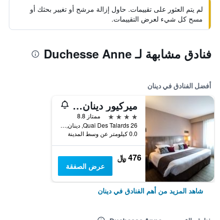
لم يتم العثور على تقييمات. حاول إزالة مرشح أو تغيير بحثك أو
مسح كل شيء لعرض التقييمات.
فنادق مشابهة لـ Duchesse Anne
أفضل الفنادق في دينان
ميركيور دينان بورت لو جيرزوال
4 نجوم
ممتاز 8.8
26 Quai Des Talards, دينان, منطقة بريتاني, فرنسا
0.0 كيلومتر عن وسط المدينة
476 ﷼
عرض الصفقة
شاهد المزيد من أهم الفنادق في دينان