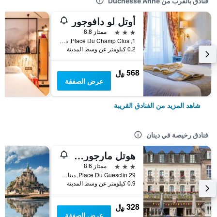
فنادق بالقرب من Duchesse Anne
أوتل لو دافوجور
3 نجوم
ممتاز 8.8
1, Place Du Champ Clos, دينان, منطقة بريتاني, فرنسا
0.2 كيلومتر عن وسط المدينة
568 ﷼
عرض الصفقة
شاهد المزيد من الفنادق القريبة
فنادق رخيصة في دينان
هوتل مارجوريت
3 نجوم
ممتاز 8.6
29 Place Du Guesclin, دينان, منطقة بريتاني, فرنسا
0.9 كيلومتر عن وسط المدينة
328 ﷼
عرض الصفقة