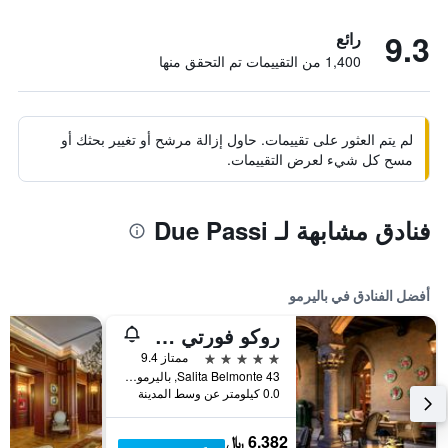
9.3
رائع
1,400 من التقييمات تم التحقق منها
لم يتم العثور على تقييمات. حاول إزالة مرشح أو تغيير بحثك أو
مسح كل شيء لعرض التقييمات.
فنادق مشابهة لـ Due Passi
أفضل الفنادق في باليرمو
روكو فورتي فيلا إجيا
5 نجوم
ممتاز 9.4
Salita Belmonte 43, باليرمو, صقلية, إيطاليا
0.0 كيلومتر عن وسط المدينة
6,382 ﷼