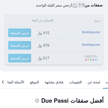
صفقات من
415 ﷼
/
أرخص سعر الليلة الواحدة
مزود
الإجمالي في الليلة
415 ﷼
عرض الصفقة
479 ﷼
عرض الصفقة
517 ﷼
عرض الصفقة
لمحة عن
التقييمات
فنادق مشابهة
الموقع
الأسئلة الشائعة
أفضل صفقات Due Passi