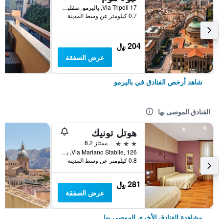
17 Via Tripoli, باليرمو, صقلية, إيطاليا
0.7 كيلومتر عن وسط المدينة
204 ﷼
عرض الصفقة
شاهد أرخص الفنادق في باليرمو
الفنادق الموصى بها
هوتل تونيك
3 نجوم
ممتاز 8.2
Via Mariano Stabile, 126, باليرمو, صقلية, إيطاليا
0.8 كيلومتر عن وسط المدينة
281 ﷼
عرض الصفقة
مشاهدة الفنادق الأخرى الموصى بها