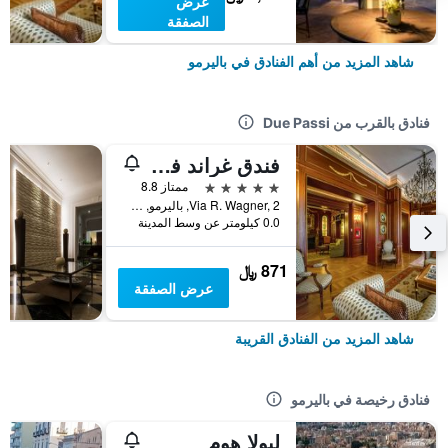
عرض
الصفقة
شاهد المزيد من أهم الفنادق في باليرمو
فنادق بالقرب من Due Passi
فندق غراند فاغنر
5 نجوم
ممتاز 8.8
Via R. Wagner, 2, باليرمو, صقلية, إيطاليا
0.0 كيلومتر عن وسط المدينة
871 ﷼
عرض الصفقة
شاهد المزيد من الفنادق القريبة
فنادق رخيصة في باليرمو
ليولا هوم