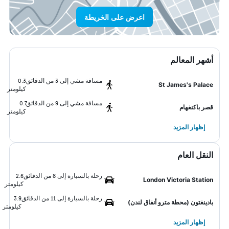
اعرض على الخريطة
أشهر المعالم
مسافة مشي إلى 3 من الدقائق
0.3
St James's Palace
كيلومتر
مسافة مشي إلى 9 من الدقائق
0.7
قصر باكنغهام
كيلومتر
إظهار المزيد
النقل العام
رحلة بالسيارة إلى 8 من الدقائق
2.6
London Victoria Station
كيلومتر
رحلة بالسيارة إلى 11 من الدقائق
3.9
بادينغتون (محطة مترو أنفاق لندن)
كيلومتر
إظهار المزيد