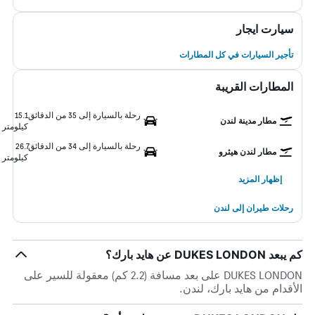
سيارت ايجار
تأجير السيارات في كل المطارات
المطارات القريبة
رحلة بالسيارة إلى 35 من الدقائق
15.1
مطار مدينة لندن
كيلومتر
رحلة بالسيارة إلى 34 من الدقائق
26.7
مطار لندن هيثرو
كيلومتر
إظهار المزيد
رحلات طيران إلى لندن
كم يبعد DUKES LONDON عن هايد بارك؟
DUKES LONDON على بعد مسافة (2.2 كم) معقولة للسير على
الأقدام من هايد بارك، لندن.