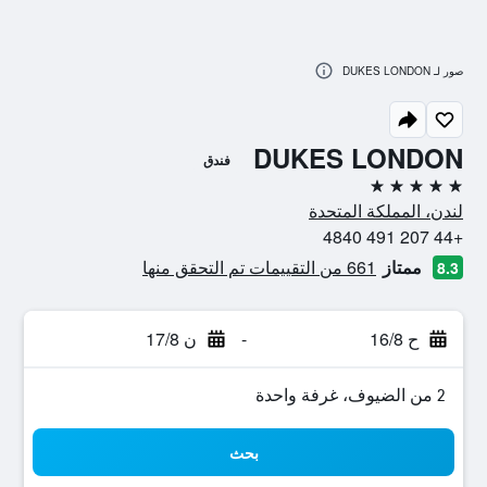
صور لـ DUKES LONDON
DUKES LONDON
فندق
5 نجوم
لندن، المملكة المتحدة
+44 207 491 4840
ممتاز
661 من التقييمات تم التحقق منها
8.3
ح 16/8
-
ن 17/8
2 من الضيوف، غرفة واحدة
بحث