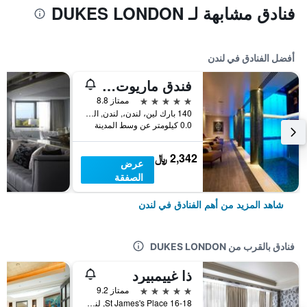
فنادق مشابهة لـ DUKES LONDON
أفضل الفنادق في لندن
فندق ماريوت لندن بارك لاين
5 نجوم
ممتاز 8.8
140 بارك لين، لندن،, لندن, المملكة المتحدة
0.0 كيلومتر عن وسط المدينة
2,342 ﷼
عرض
الصفقة
شاهد المزيد من أهم الفنادق في لندن
فنادق بالقرب من DUKES LONDON
ذا غييمبيرد
5 نجوم
ممتاز 9.2
16-18 St James's Place, لندن, المملكة المتحدة