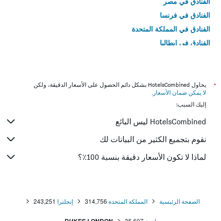
الفنادق في مصر
الفنادق في فرنسا
الفنادق في المملكة المتحدة
الفنادق في إيطاليا
الفنادق في تايلاند
*
يحاول HotelsCombined بشكل دائم الحصول على الأسعار الدقيقة، ولكن
لا يمكن ضمان الأسعار
.
إليك السبب:
HotelsCombined ليس البائع
نقوم بتجميع الكثير من البيانات لك
لماذا لا تكون الأسعار دقيقة بنسبة 100٪؟
الصفحة الرئيسية
المملكة المتحدة
314,756
إنجلترا
243,251
لندن
35,607