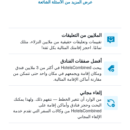
عرض المزيد من الأسئلة الشائعة
الملايين من التعليقات
تقييمات وتعليقات حقيقية من ملايين النزلاء، مثلك
تمامًا. احجز إقامتك المثالية بكل ثقة!
أفضل صفقات الفنادق
يبحث HotelsCombined في أكثر من 3 ملايين فندق
ومكان إقامة ويجمعهم في مكان واحد حتى تتمكن من
مقارنة أماكن الإقامة المثالية.
إلغاء مجاني
من الوارد أن تتغير الخطط — نتفهم ذلك. ولهذا يمكنك
البحث وحجز فنادق وأماكن إقامة على
HotelsCombined من وكالات السفر التي تقدم خدمة
الإلغاء المجاني