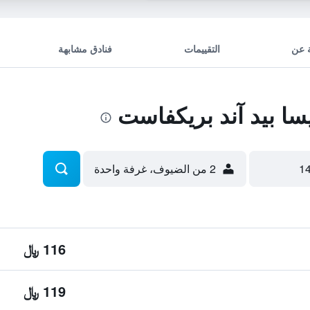
 عن
التقييمات
فنادق مشابهة
ا بيد آند بريكفاست
2 من الضيوف، غرفة واحدة
116 ﷼
119 ﷼