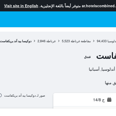
ar.hotelscombined
متوفر أيضاً باللغة الإنجليزية.
Visit site in English
دلوسيا
94,433
مقاطعة غرناطة
5,523
غرناطة
2,846
دوكيسا بيد آند بريكفاست
كفاست
فندق
صور لـ دوكيسا بيد آند بريكفاست
ج 14/8