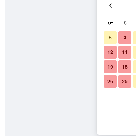
ج
س
5
4
12
11
19
18
26
25