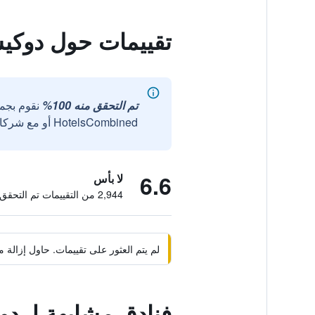
تقييمات حول دوكيس
تم التحقق منه 100%
نقوم بجم
HotelsCombined أو مع شركائنا الخارجيين الموثوقين.
6.6
لا بأس
2,944 من التقييمات تم التحقق منها
لم يتم العثور على تقييمات. حاول إزال
فنادق مشابهة لـ دو