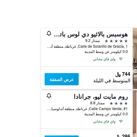
هوسبس بالاثيو دي لوس باتوس، آ ميمبر أوف ديزاين هوتلز
5 نجوم
ممتاز 9.2
Calle de Solarillo de Gracia, 1, غرناطة, منطقة أندلوسيا, أسبانيا
0.0 كيلومتر عن وسط المدينة
واي فاي مجاني
744 ﷼
عرض الصفقة
المتوسط في الليلة
روم مايت ليو، جرانادا
4 نجوم
ممتاز 8.8
Calle Campo Verde, #1, غرناطة, منطقة أندلوسيا, أسبانيا
0.0 كيلومتر عن وسط المدينة
واي فاي مجاني
286 ﷼