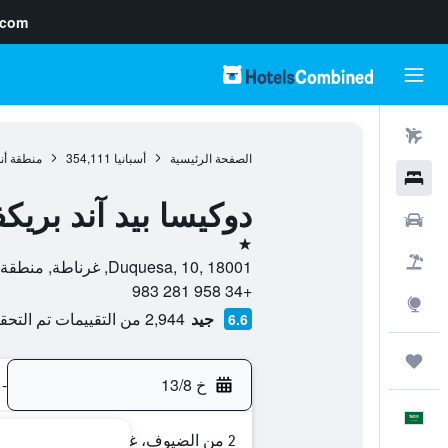
.com
رحلات طيران
الصفحة الرئيسية
أسبانيا
354,111
منطقة أن
فنادق
دوكيسا بيد آند بري
سيارات
نجمة واحدة
حزم العروض
Duquesa, 10, 18001, غرناطة, منطقة أندلوسيا, أسبانيا
+34 958 281 983
استكشاف
جيد
2,944 من التقييمات تم التحقق منها
6.6
رحلات
خ 13/8
-
العَرَبِيَّة
2 من الضيوف، غرفة واحدة