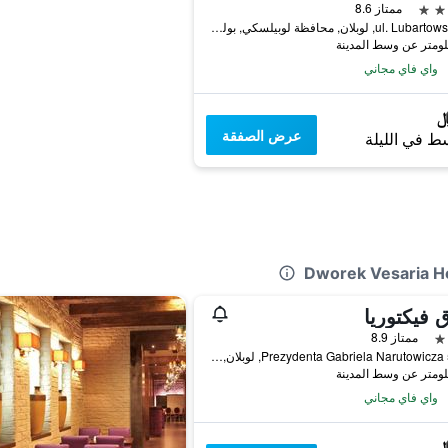
ممتاز 8.6
ul. Lubartowska 85, لوبلان, محافظة لوبيلسكي, بولندا
واي فاي مجاني
عرض الصفقة
ط في الليلة
 فيكتوريا
ممتاز 8.9
Prezydenta Gabriela Narutowicza 58/60, لوبلان, محافظة لوبيلسكي, بولندا
واي فاي مجاني