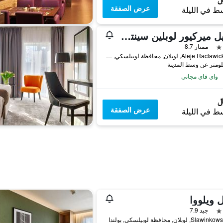
عرض الصفقة
ط في الليلة
موتيل ميركيور لوبلين سينتروم
ممتاز 8.7
Aleje Raclawickie 12, لوبلان, محافظة لوبيلسكي, بولندا
واي فاي مجاني
عرض الصفقة
ط في الليلة
 ويلووا
جيد 7.9