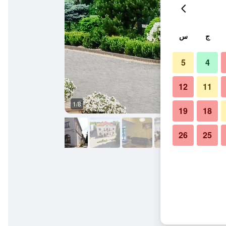
ج
س
5
4
12
11
1/8
قاعة الولائم
19
18
26
25