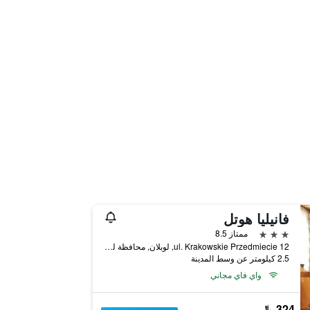
فانيليا هوتل
3 نجوم
ممتاز 8.5
ul. Krakowskie Przedmiecie 12, لوبلان, محافظة لوبيلسكي, بولندا
2.5 كيلومتر عن وسط المدينة
واي فاي مجاني
324 ﷼