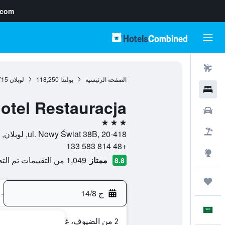
.com
رحلات طيران
الصفحة الرئيسية
بولندا
118,250
لوبلان
715
فنادق
otel Restauracja
سيارات
3 نجوم
حزم العروض
ul. Nowy Świat 38B, 20-418, لوبلان, محافظة لوبيلسكي, بولندا
+48 814 583 133
استكشاف
ممتاز
1,049 من التقييمات تم التحقق منها
8.8
رحلات
ج 14/8
-
العَرَبِيَّة
2 من الضيوف، غرفة واحدة