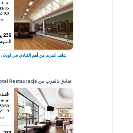
4 نجوم
0.0 كيلومتر عن وسط المدينة
236 ﷼
المتوس
شاهد المزيد من أهم الفنادق في لوبلان
فنادق بالقرب من Dworek Vesaria Hotel Restauracja
فندق
3 نجوم
1.9 كيلومتر عن وسط المدينة
273 ﷼