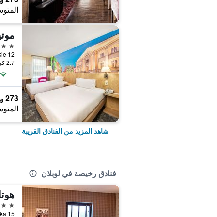
المتوس
3 نجوم
2.7 كيلومتر عن وسط المدينة
273 ﷼
المتوس
شاهد المزيد من الفنادق القريبة
فنادق رخيصة في لوبلان
هوتل
3 نجوم
15 Slawinkowska, لوبلان, محافظة لوبيلسكي, بولندا