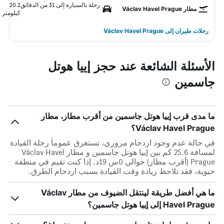
رحلة بالسيارة إلى 31 من الدقائق
20.2
مطار Václav Havel Prague
كيلومتر
رحلات طيران إلى Václav Havel Prague
الأسئلة الشائعة عند حجز إييا هوتل
جاسمين
ما مدى قرب إييا هوتل جاسمين من أقرب مطار، مطار
Václav Havel Prague؟
في حالة عدم وجود ازدحام مروري، تستغرق عموماً رحلة القيادة
لمسافة 25.6 كم بين إييا هوتل جاسمين و مطار Václav Havel
Prague (أقرب مطار) حوالي 0س 19د. إذا كنت تقيم في منطقة
حيوية، فقد تلاحظ زيادة وقت القيادة بسبب ازدحام الطرق.
ما هي أفضل طريقة لينتقل الضيوف من مطار Václav
Havel Prague إلى إييا هوتل جاسمين؟