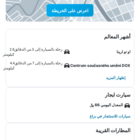
اعرض على الخريطة
أشهر المعالم
رحلة بالسيارة إلى 5 من الدقائق
2.6
او تو ارينا
كيلومتر
رحلة بالسيارة إلى 7 من الدقائق
4.4
Centrum současného umění DOX
كيلومتر
إظهار المزيد
سيارت ايجار
المعدل اليومي 66 ﷼
سيارات للاستئجار في براغ
المطارات القريبة