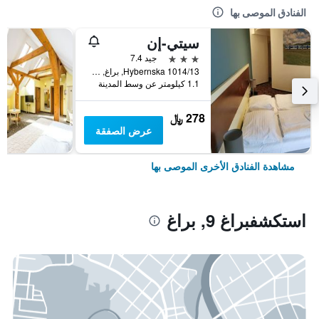
الفنادق الموصى بها
سيتي-إن
3 نجوم
جيد 7.4
Hybernska 1014/13, براغ, Prague Region, جمهورية التشيك
1.1 كيلومتر عن وسط المدينة
278 ﷼
عرض الصفقة
مشاهدة الفنادق الأخرى الموصى بها
استكشفبراغ 9, براغ