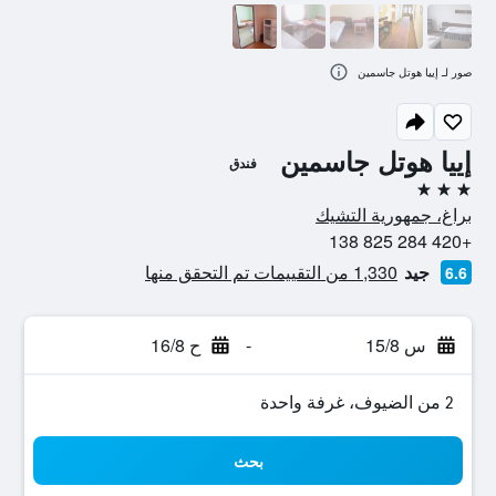
صور لـ إييا هوتل جاسمين
إييا هوتل جاسمين
فندق
3 نجوم
براغ، جمهورية التشيك
+420 284 825 138
جيد
1,330 من التقييمات تم التحقق منها
6.6
س 15/8
-
ح 16/8
2 من الضيوف، غرفة واحدة
بحث