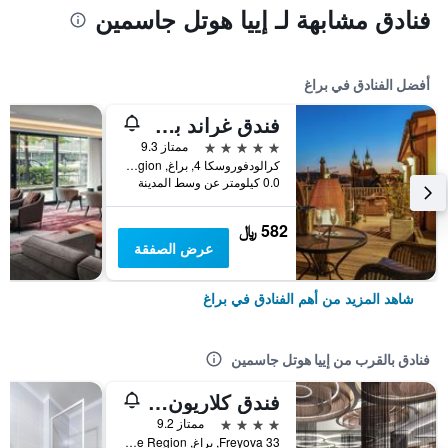
فنادق مشابهة لـ إييا هوتل جاسمين
أفضل الفنادق في براغ
فندق غراند بوهيميا
5 نجوم
ممتاز 9.3
كرالودفوروسكا 4, براغ, Prague Region, جمهورية التشيك
0.0 كيلومتر عن وسط المدينة
582 ﷼
عرض الصفقة
شاهد المزيد من أهم الفنادق في براغ
فنادق بالقرب من إييا هوتل جاسمين
فندق كلاريون للمؤتمرات براغ
4 نجوم
ممتاز 9.2
Freyova 33, براغ, Prague Region, جمهورية التشيك