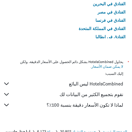
الفنادق في البحرين
الفنادق في مصر
الفنادق في فرنسا
الفنادق في المملكة المتحدة
الفنادق في إيطاليا
الفنادق في تايلاند
*
يحاول HotelsCombined بشكل دائم الحصول على الأسعار الدقيقة، ولكن
لا يمكن ضمان الأسعار
.
إليك السبب:
HotelsCombined ليس البائع
نقوم بتجميع الكثير من البيانات لك
لماذا لا تكون الأسعار دقيقة بنسبة 100٪؟
الصفحة الرئيسية
جمهورية التشيك
30,802
براغ
6,173
إييا هوتل جاسمين