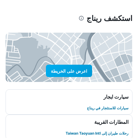
استكشف ريناج
اعرض على الخريطة
سيارت ايجار
سيارات للاستئجار في ريناج
المطارات القريبة
رحلات طيران إلى Taiwan Taoyuan Intl