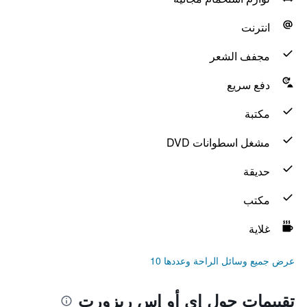
انترنت
مجفف الشعر
دفع سريع
مكتبة
مشغل اسطوانات DVD
حديقة
مكتب
غلاية
عرض جميع وسائل الراحة وعددها 10
تقييمات حول إي أو إس ريزورت