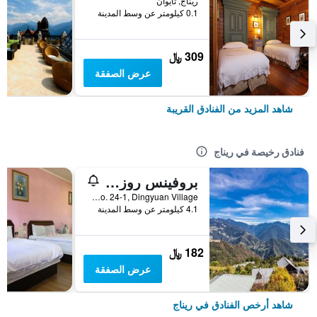
ريناج, تايوان
0.1 كيلومتر عن وسط المدينة
309 ﷼
عرض الصفقة
شاهد المزيد من الفنادق القريبة
فنادق رخيصة في ريناج
بروفينس روز لودج إن تشينغ جينغ
No. 24-1, Dingyuan Village, ريناج, تايوان
4.1 كيلومتر عن وسط المدينة
182 ﷼
عرض الصفقة
شاهد أرخص الفنادق في ريناج