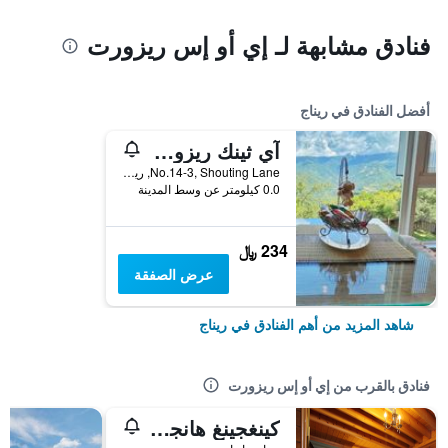
فنادق مشابهة لـ إي أو إس ريزورت
أفضل الفنادق في ريناج
آي ثينك ريزورت
No.14-3, Shouting Lane, ريناج, تايوان
0.0 كيلومتر عن وسط المدينة
234 ﷼
عرض الصفقة
شاهد المزيد من أهم الفنادق في ريناج
فنادق بالقرب من إي أو إس ريزورت
كينغجينغ هانجينج جاردن