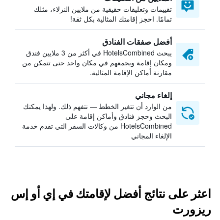
تقييمات وتعليقات حقيقية من ملايين النزلاء، مثلك
تمامًا. احجز إقامتك المثالية بكل ثقة!
أفضل صفقات الفنادق
يبحث HotelsCombined في أكثر من 3 ملايين فندق
ومكان إقامة ويجمعهم في مكان واحد حتى تتمكن من
مقارنة أماكن الإقامة المثالية.
إلغاء مجاني
من الوارد أن تتغير الخطط — نتفهم ذلك. ولهذا يمكنك
البحث وحجز فنادق وأماكن إقامة على
HotelsCombined من وكالات السفر التي تقدم خدمة
الإلغاء المجاني
اعثر على نتائج أفضل لإقامتك في إي أو إس
ريزورت