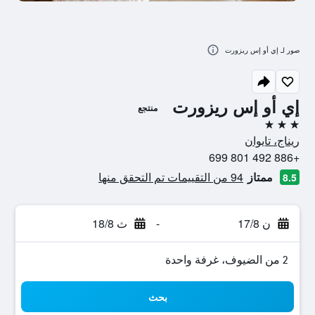
صور لـ إي أو إس ريزورت
إي أو إس ريزورت
منتجع
3 نجوم
ريناج، تايوان
+886 492 801 699
ممتاز
94 من التقييمات تم التحقق منها
8.5
ن 17/8
-
ث 18/8
2 من الضيوف، غرفة واحدة
بحث