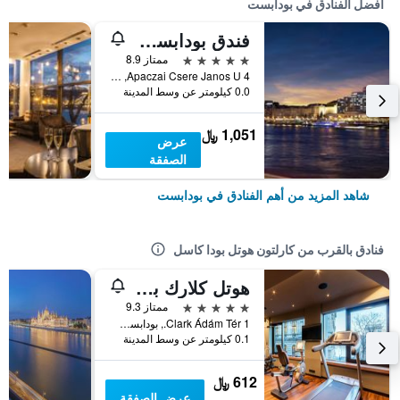
أفضل الفنادق في بودابست
فندق بودابست ماريوت
5 نجوم
ممتاز 8.9
Apaczai Csere Janos U 4, بودابست, هنغاريا
0.0 كيلومتر عن وسط المدينة
1,051 ﷼
عرض
الصفقة
شاهد المزيد من أهم الفنادق في بودابست
فنادق بالقرب من كارلتون هوتل بودا كاسل
هوتل كلارك بودابست - للبالغين فقط
5 نجوم
ممتاز 9.3
Clark Ádám Tér 1., بودابست, هنغاريا
0.1 كيلومتر عن وسط المدينة
612 ﷼
عرض الصفقة