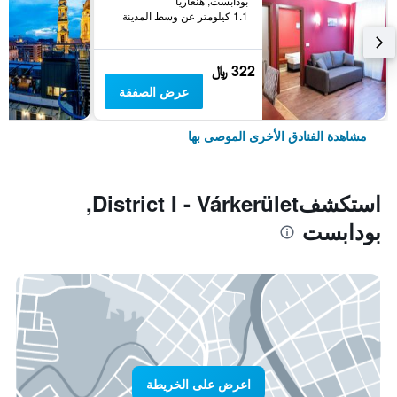
بودابست, هنغاريا
1.1 كيلومتر عن وسط المدينة
322 ﷼
عرض الصفقة
مشاهدة الفنادق الأخرى الموصى بها
استكشفDistrict I - Várkerület,
بودابست
اعرض على الخريطة