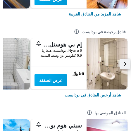
شاهد المزيد من الفنادق القريبة
فنادق رخيصة في بودابست
إم بي هوستل بودابيست
6 Nyár u., بودابست, هنغاريا
0.9 كيلومتر عن وسط المدينة
56 ﷼
عرض الصفقة
شاهد أرخص الفنادق في بودابست
الفنادق الموصى بها
سيتي هوم بودابيست