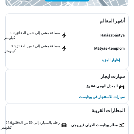
أشهر المعالم
مسافة مشي إلى 6 من الدقائق
0.5
Halászbástya
كيلومتر
مسافة مشي إلى 7 من الدقائق
0.6
Mátyás-templom
كيلومتر
إظهار المزيد
سيارت ايجار
المعدل اليومي 44 ﷼
سيارات للاستئجار في بودابست
المطارات القريبة
رحلة بالسيارة إلى 39 من الدقائق
24.6
مطار بودابست الدولي فيريهجي
كيلومتر