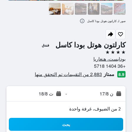
صور لـ كارلتون هوتل بودا كاسل
كارلتون هوتل بودا كاسل
فندق
4 نجوم
بودابست، هنغاريا
+36 1404 5718
ممتاز
2,883 من التقييمات تم التحقق منها
8.9
ن 17/8
-
ث 18/8
2 من الضيوف، غرفة واحدة
بحث