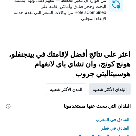
من الوارد أن تتغير الخطط — نتفهم ذلك. ولهذا يمكنك
البحث وحجز فنادق وأماكن إقامة على
HotelsCombined من وكالات السفر التي تقدم خدمة
الإلغاء المجاني
اعثر على نتائج أفضل لإقامتك في يينجنفلو،
هونج كونج، وان تشاي باي لانغهام
هوسبيتاليتي جروب
البلدان الأكثر شعبية
المدن الأكثر شعبية
البلدان التي يبحث عنها مستخدمونا
الفنادق في المغرب
الفنادق في قطر