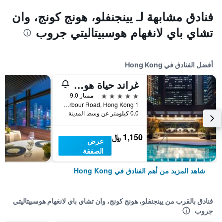
فنادق مشابهة لـ يينجنفلو، هونج كونج، وان
تشاي باي لانغهام هوسبيتاليتي جروب
أفضل الفنادق في Hong Kong
غراند حياة هونغ كونغ
5 نجوم
ممتاز 9.0
1 Harbour Road, Hong Kong, هونغ كونغ
0.0 كيلومتر عن وسط المدينة
1,150 ﷼
عرض
الصفقة
شاهد المزيد من أهم الفنادق في Hong Kong
فنادق بالقرب من يينجنفلو، هونج كونج، وان تشاي باي لانغهام هوسبيتاليتي
جروب