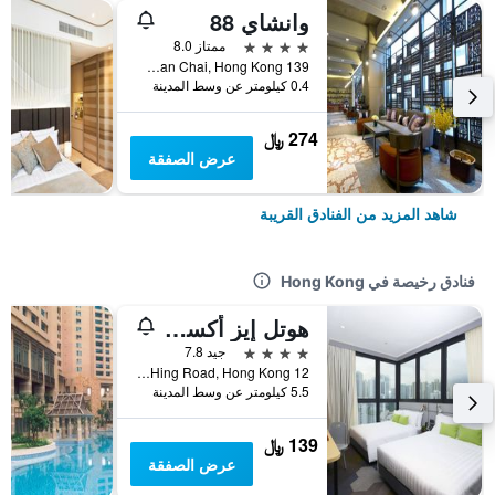
وانشاي 88
4 نجوم
ممتاز 8.0
139 Thomson Road, Wan Chai, Hong Kong, هونغ كونغ
0.4 كيلومتر عن وسط المدينة
274 ﷼
عرض الصفقة
شاهد المزيد من الفنادق القريبة
فنادق رخيصة في Hong Kong
هوتل إيز أكسيس تسين وان
4 نجوم
جيد 7.8
12 Ka Hing Road, Hong Kong, هونغ كونغ
5.5 كيلومتر عن وسط المدينة
139 ﷼
عرض الصفقة