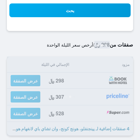
بحث
صفقات من
298 ﷼
/
أرخص سعر الليلة الواحدة
مزود
الإجمالي في الليلة
298 ﷼
عرض الصفقة
307 ﷼
عرض الصفقة
528 ﷼
عرض الصفقة
4 صفقات إضافية لـ يينجنفلو، هونج كونج، وان تشاي باي لانغهام هوسبيتاليتي جروب