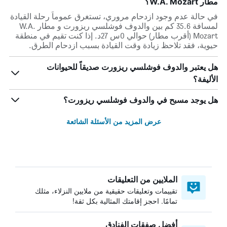
مطار W.A. Mozart؟
في حالة عدم وجود ازدحام مروري، تستغرق عموماً رحلة القيادة
لمسافة 35.6 كم بين والدوف فوشلسي ريزورت و مطار W.A.
Mozart (أقرب مطار) حوالي 0س 27د. إذا كنت تقيم في منطقة
حيوية، فقد تلاحظ زيادة وقت القيادة بسبب ازدحام الطرق.
هل يعتبر والدوف فوشلسي ريزورت صديقاً للحيوانات
الأليفة؟
هل يوجد مسبح في والدوف فوشلسي ريزورت؟
عرض المزيد من الأسئلة الشائعة
الملايين من التعليقات
تقييمات وتعليقات حقيقية من ملايين النزلاء، مثلك
تمامًا. احجز إقامتك المثالية بكل ثقة!
أفضل صفقات الفنادق