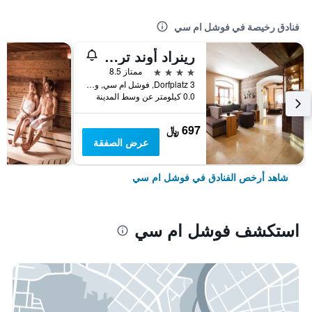
فنادق رخيصة في فوشل ام سي
رينراد أوند ترياتلون هوتل ياكوب
4 نجوم
ممتاز 8.5
Dorfplatz 3, فوشل ام سي, ولاية سالزبورغ, النمسا
0.0 كيلومتر عن وسط المدينة
697 ﷼
عرض الصفقة
شاهد أرخص الفنادق في فوشل ام سي
استكشف فوشل ام سي