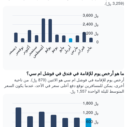
(3,259 ﷼).
3,600 ﷼
Bar
Chart
2,400 ﷼
graphic.
chart
with
1,200 ﷼
12
bars.
0
فبراير
مايو
أغسطس
نوفمبر
يناير
أبريل
يوليو
أكتوبر
مارس
يونيو
سبتمبر
ديسمبر
يعرض
المخطط
End
of
التالي
interactive
متوسط
chart
سعر
ما هو أرخص يوم للإقامة في فندق في فوشل ام سي؟
غرفة
أرخص يوم للإقامة في فوشل ام سي هو الاثنين (870 ﷼). من ناحية
كل
أخرى، يمكن للمسافرين توقع دفع أعلى سعر في الأحد، عندما يكون السعر
شهر
المتوسط لليلة الواحدة 1,557 ﷼.
يتضمن
المخطط
1,800 ﷼
1
Bar
محور
Chart
1,200 ﷼
graphic.
chart
X
with
الذي
600 ﷼
7
يعرض