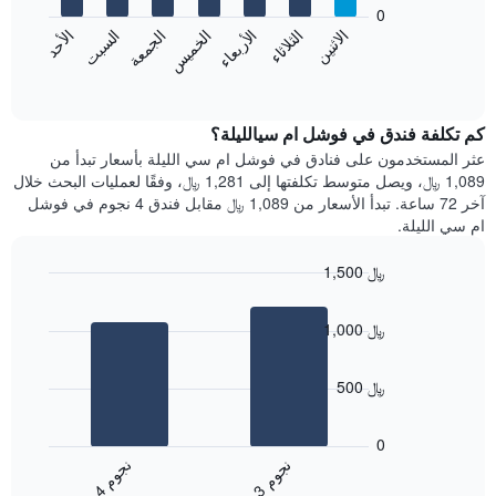
bars.
0
الشهور.
الاثنين
الخميس
الأحد
الأربعاء
السبت
الثلاثاء
الجمعة
يتضمن
يعرض
المخطط
المخطط
End
التالي
of
التالي
interactive
1
متوسط
chart
محور
سعر
كم تكلفة فندق في فوشل ام سيالليلة؟
Y
غرفة
عثر المستخدمون على فنادق في فوشل ام سي الليلة بأسعار تبدأ من
الذي
كل
1,089 ﷼، ويصل متوسط تكلفتها إلى 1,281 ﷼، وفقًا لعمليات البحث خلال
يعرض
يوم
آخر 72 ساعة. تبدأ الأسعار من 1,089 ﷼ مقابل فندق 4 نجوم في فوشل
متوسط
في
ام سي الليلة.
سعر
الأسبوع
غرفة
يتضمن
1,500 ﷼
المخطط
Bar
1
Chart
graphic.
chart
محور
1,000 ﷼
with
X
2
الذي
bars.
يعرض
500 ﷼
أيام
يعرض
الأسبوع.
المخطط
0
يتضمن
التالي
ن
م
ن
م
المخطط
متوسط
3
ج
و
4
ج
و
التالي
End
سعر