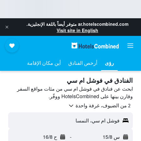
ar.hotelscombined.com
متوفر أيضاً باللغة الإنجليزية.
Visit site in English
رؤى
أرخص الفنادق
أين مكان الإقامة
الفنادق في فوشل ام سي
ابحث عن فنادق في فوشل ام سي من مئات مواقع السفر
وقارن بينها على HotelsCombined ووفّر.
2 من الضيوف، غرفة واحدة
فوشل ام سي، النمسا
س 15/8
-
ح 16/8