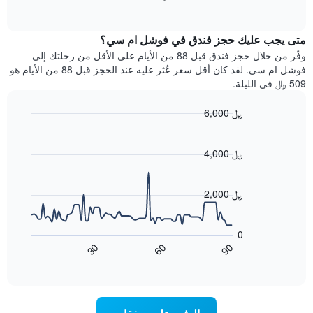
بالنجوم.
of
الغرفة
interactive
يتضمن
خلال
chart
المخطط
متى يجب عليك حجز فندق في فوشل ام سي؟
عطلة
1
نهاية
وفّر من خلال حجز فندق قبل 88 من الأيام على الأقل من رحلتك إلى
محور
هذا
فوشل ام سي. لقد كان أقل سعر عُثر عليه عند الحجز قبل 88 من الأيام هو
Y
الأسبوع
509 ﷼ في الليلة.
الذي
الذي
يعرض
عُثر
متوسط
6,000 ﷼
عليه
سعر
Line
Chart
خلال
الغرفة
graphic.
chart
آخر
هذه
with
4,000 ﷼
3
90
الليلة
أيام
data
الذي
points.
مع
عُثر
2,000 ﷼
التصنيف
عليه
حسب
يعرض
خلال
النجوم
المخطط
آخر
0
التالي
يتضمن
3
60
90
30
كيفية
المخطط
End
أيام
of
1
تغير
interactive
سعر
محور
chart
X
غرفة
عند
الذي