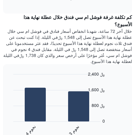
1
of
الغرفة
interactive
محور
هذه
chart
Y
كم تكلفة غرفة فوشل ام سي فندق خلال عطلة نهاية هذا
الليلة
الذي
الذي
الأسبوع؟
يعرض
عُثر
خلال آخر 72 ساعة، شهدنا انخفاض أسعار فنادق في فوشل ام سي خلال
متوسط
عليه
عطلة نهاية هذا الأسبوع تصل إلى 1,548 ﷼في الليلة. إذا كنت تبحث عن
سعر
خلال
فندق ثلاث نجوم لعطلة نهاية هذا الأسبوع تحديدًا، فقد عثر مستخدمونا على
غرفة
آخر
أسعار منخفضة تصل إلى 1,548 ﷼ في الليلة. مقابل فندق 4 نجوم في
3
فوشل ام سي، عُثر مؤخرًا على أرخص سعر والذي كان 1,738 ﷼في الليلة
أيام
لعطلة نهاية هذا الأسبوع.
مع
التصنيف
2,400 ﷼
حسب
النجوم
Bar
Chart
graphic.
يتضمن
chart
1,600 ﷼
with
المخطط
2
1
bars.
محور
800 ﷼
X
يعرض
التي
المخطط
تعرض
0
التالي
فئات
ن
م
ن
م
متوسط
الفنادق
3
ج
و
4
ج
و
End
سعر