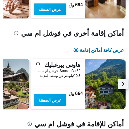
694 ﷼
غرفة
عرض الصفقة
أماكن إقامة أخرى في فوشل ام سي
عرض كافة أماكن إقامة 88
هاوس بيرغبليك
Seestraße 60, فوشل ام سي, ولاية سالزبورغ, النمسا
0.8 كيلومتر عن وسط المدينة
664 ﷼
عرض الصفقة
أماكن للإقامة في فوشل ام سي