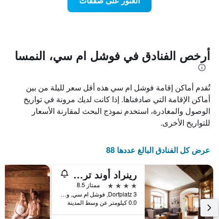
العثور على صفقات
يعرض
اقتراب
تاريخ
فئات
الإقامة
الفنادق
يتضمن
بالنجوم.
يتضمن
المخطط
1
المخطط
أرخص الفنادق في فوشل ام سي، النمسا
1
محور
X
محور
Y
الذي
تُقدم أماكن إقامة فوشل ام سي هذه أقل سعر لليلة من بين
الذي
يعرض
عدد
يعرض
أماكن الإقامة التي صادفناها. إذا كانت لديك مرونة في تواريخ
الأيام
متوسط
الوصول والمغادرة، استخدم نموذج البحث لمقارنة الأسعار
قبل
سعر
للتواريخ الأخرى.
غرفة
الإقامة
في
يتضمن
عطلة
المخطط
عرض كل الفنادق البالغ عددها 88
نهاية
التالي
1
هذا
محور
الأسبوع
رينراد أوند ترياتلون هوتل ياكوب
Y
خلال
4 نجوم
ممتاز 8.5
آخر
الذي
Dorfplatz 3, فوشل ام سي, ولاية سالزبورغ, النمسا
3
يعرض
0.0 كيلومتر عن وسط المدينة
أيام
متوسط
سعر