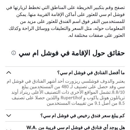
تصفح وقم بتكبير الخريطة على المناطق التي تخطط لزيارتها في
فوشل ام سي للعثور على أماكن الإقامة القريبة منها. يمكن
للمستخدمين النقر فوق اسم الفندق للعثور على مزيد من
المعلومات حوله، مثل السعر والتعليقات ووسائل الراحة وكذلك
العثور على صفقات مختلفة له.
حقائق حول الإقامة في فوشل ام سي
ما أفضل الفنادق في فوشل ام سي؟
يعتبر والدوف فوشلسي ريزورت أحد أشهر الفنادق في فوشل ام
سي وقد حصل على تصنيف لـ 480 من المستخدمين يبلغ
8.8/10.تشمل المواقع الأخرى ذات التصنيف الأعلى رينراد أوند
ترياتلون هوتل ياكوب و Rupertihof واللذين حصلا على تصنيف
8.5 من أصل 9.1 من تقييمات المستخدمين
كم يبلغ سعر فندق رخيص في فوشل ام سي؟
هل يوجد أي فنادق في فوشل ام سي قريبة من W.A.