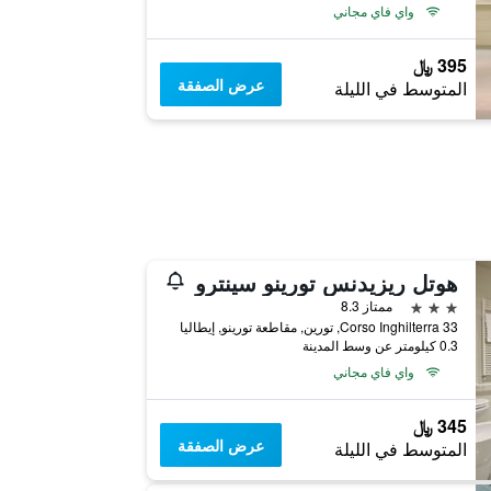
واي فاي مجاني
395 ﷼
عرض الصفقة
المتوسط في الليلة
هوتل ريزيدنس تورينو سينترو
3 نجوم
ممتاز 8.3
Corso Inghilterra 33, تورين, مقاطعة تورينو, إيطاليا
0.3 كيلومتر عن وسط المدينة
واي فاي مجاني
345 ﷼
عرض الصفقة
المتوسط في الليلة