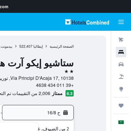
.com
رحلات طيران
الصفحة الرئيسية
إيطاليا
522,407
بيدمونت
فنادق
ستاشيو إيكو آرت ه
سيارات
2 نجمتين
حزم العروض
Via Principi D'Acaja 17, 10138, تورين, مقاطعة تورينو, إيطاليا
+39 011 434 4638
استكشاف
ممتاز
2,006 من التقييمات تم التحقق منها
8.3
رحلات
ح 16/8
-
العَرَبِيَّة
2 من الضيوف، غرفة واحدة