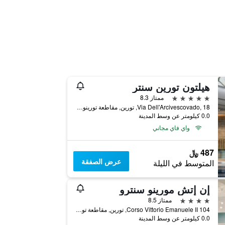
هيلتون تورين سنتر
5 نجوم
ممتاز 8.3
Via Dell'Arcivescovado, 18, تورين, مقاطعة تورينو, إيطاليا
0.0 كيلومتر عن وسط المدينة
واي فاي مجاني
487 ﷼
عرض الصفقة
المتوسط في الليلة
إن إتش مورينو سنترو
4 نجوم
ممتاز 8.5
Corso Vittorio Emanuele II 104, تورين, مقاطعة تورينو, إيطاليا
0.0 كيلومتر عن وسط المدينة