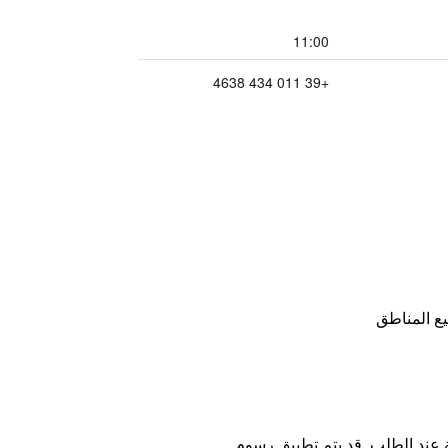
11:00
+39 011 434 4638
ع المناطق
ة عند الطلب. قد يتم تطبيق رسوم