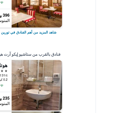
396 ﷼
المتوس
شاهد المزيد من أهم الفنادق في تورين
فنادق بالقرب من ستاشيو إيكو آرت هو
هوتل
3 نجوم
Beaumont 31/c
0.2 كيلومتر عن وسط المدينة
235 ﷼
المتوس