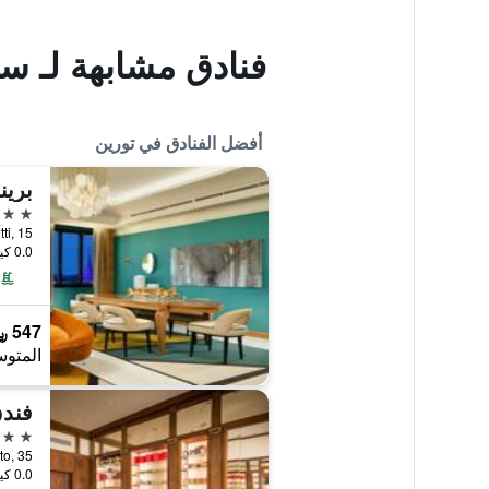
فنادق مشابهة لـ س
أفضل الفنادق في تورين
5 نجوم
ro Gobetti, 15
0.0 كيلومتر عن وسط المدينة
547 ﷼
المتوس
فندق
5 نجوم
lo Alberto, 35
0.0 كيلومتر عن وسط المدينة