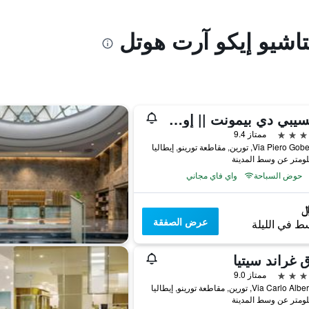
تاشيو إيكو آرت هوتل
برينسيبي دي بيمونت || إون إ ٕإبيرينز | بريفيريد هوتلز آند ريزورتس
ممتاز 9.4
Via Pie, تورين, مقاطعة تورينو, إيطاليا
حوض السباحة
واي فاي مجاني
عرض الصفقة
ط في الليلة
 غراند سيتيا
ممتاز 9.0
Via Car, تورين, مقاطعة تورينو, إيطاليا