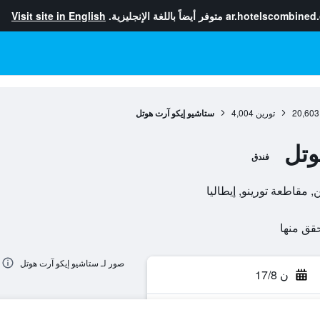
ar.hotelscombined
متوفر أيضاً باللغة الإنجليزية.
Visit site in English
20,603
تورين
4,004
ستاشيو إيكو آرت هوتل
وتل
فندق
صور لـ ستاشيو إيكو آرت هوتل
ن 17/8