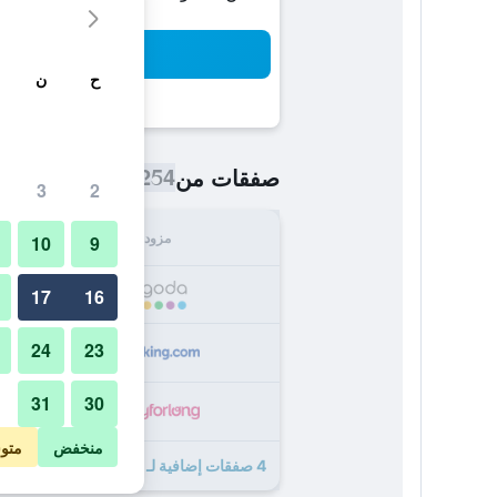
بح
ح
ن
254 ﷼
صفقات من
/
أرخص سعر اللي
3
2
مزود
الإجما
10
9
254
17
16
24
23
264
31
30
280
منخفض
متو
4 صفقات إضافية لـ ستاشيو إيكو آرت هوتل