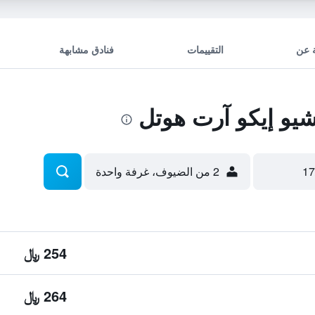
 عن
التقييمات
فنادق مشابهة
و إيكو آرت هوتل
2 من الضيوف، غرفة واحدة
254 ﷼
264 ﷼