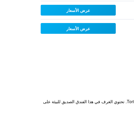
عرض الأسعار
عرض الأسعار
يقع Eco Art Hotel Statuto مباشرة أمام محطة مترو Principi D'Acaja وعلى بعد 800 م من محطة قطار Torino Porta Susa. تحتوي الغرف في هذا الفندق الصديق للبيئة على