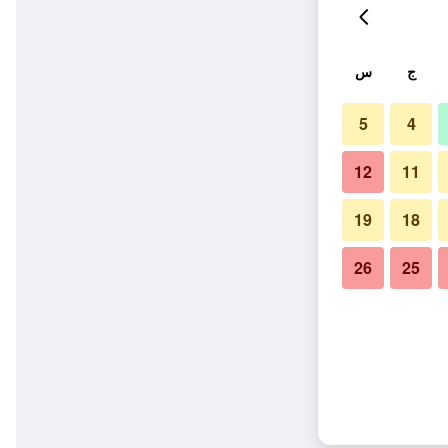
ج
س
5
4
12
11
19
18
26
25