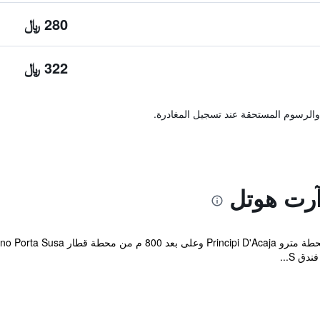
280 ﷼
322 ﷼
والرسوم المستحقة عند تسجيل المغادرة.
آرت هوتل
 S...