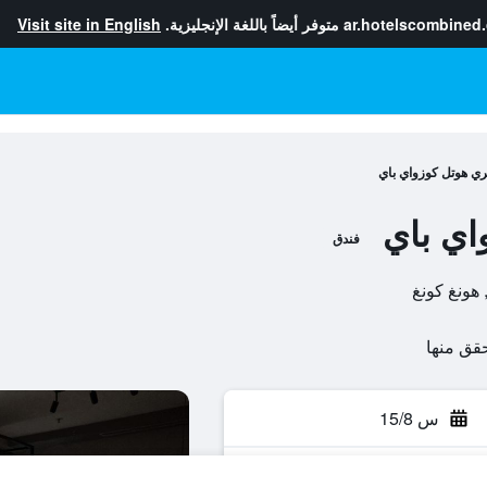
ar.hotelscombined
متوفر أيضاً باللغة الإنجليزية.
Visit site in English
تري هوتل كوزواي باي
اي باي
فندق
س 15/8