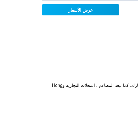
عرض الأسعار
إن هذا الفندق المصنف 4 نجوم يوجد في منطقة North Point على بعد عشر دقائق مشياً من Tin Hau temples وفيكتوريا بارك. كما تبعد المطاعم ، المحلات التجارية وHong