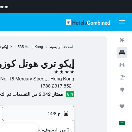
.com
رحلات طيران
الصفحة الرئيسية
Hong Kong
1,535
إيكو 
فنادق
إيكو تري هوتل كوزو
سيارات
4 نجوم
حزم العروض
No. 15 Mercury Street, , Hong Kong, هونغ كونغ
+852 2317 1788
استكشاف
ممتاز
2,342 من التقييمات تم التحقق منها
8.4
رحلات
ج 14/8
-
العَرَبِيَّة
2 من الضيوف، غرفة واحدة