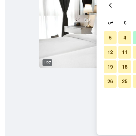
ج
س
5
4
12
11
1/27
غرفة نوم
19
18
26
25