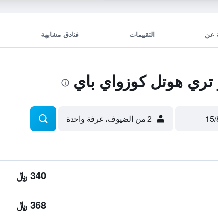
 عن
التقييمات
فنادق مشابهة
تري هوتل كوزواي باي
2 من الضيوف، غرفة واحدة
340 ﷼
368 ﷼