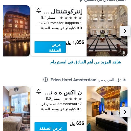
إنتركونتيننتال أمستل أمستردام
5 نجوم
ممتاز 8.7
Professor Tulpplein 1, امستردام, مقاطعة شمال هولندا, هولندا
0.0 كيلومتر عن وسط المدينة
1,856 ﷼
عرض
الصفقة
شاهد المزيد من أهم الفنادق في امستردام
فنادق بالقرب من Eden Hotel Amsterdam
ن اكس ه ه تتل أمستردام ريمبراندت سكوير
4 نجوم
ممتاز 8.0
Amstelstraat 17, امستردام, مقاطعة شمال هولندا, هولندا
0.1 كيلومتر عن وسط المدينة
636 ﷼
عرض الصفقة