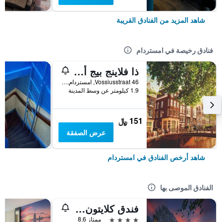
شاهد المزيد من الفنادق القريبة
فنادق رخيصة في امستردام
ذا فلاينج بيج أبتاون هوستل
Vossiusstraat 46, امستردام, مقاطعة شمال هولندا, هولندا
1.9 كيلومتر عن وسط المدينة
151 ﷼
عرض الصفقة
شاهد أرخص الفنادق في امستردام
الفنادق الموصى بها
فندق كلايتون أمستردام أمريكان
4 نجوم
ممتاز 8.6