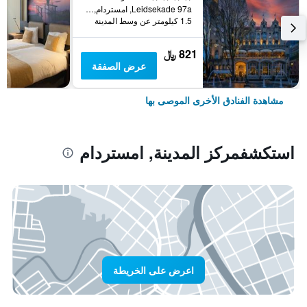
Leidsekade 97a, امستردام, مقاطعة شمال هولندا, هولندا
1.5 كيلومتر عن وسط المدينة
821 ﷼
عرض الصفقة
مشاهدة الفنادق الأخرى الموصى بها
استكشفمركز المدينة, امستردام
اعرض على الخريطة