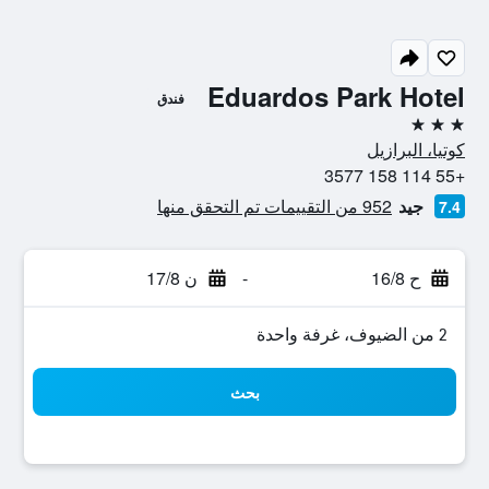
Eduardos Park Hotel
فندق
3 نجوم
كوتيا، البرازيل
+55 114 158 3577
جيد
952 من التقييمات تم التحقق منها
7.4
ح 16/8
-
ن 17/8
2 من الضيوف، غرفة واحدة
بحث