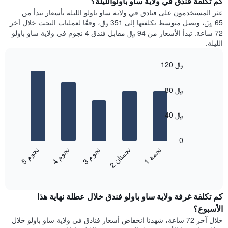
كم تكلفة فندق في ولاية ساو باولوالليلة؟
Y
غرفة
عثر المستخدمون على فنادق في ولاية ساو باولو الليلة بأسعار تبدأ من
الذي
كل
65 ﷼، ويصل متوسط تكلفتها إلى 351 ﷼، وفقًا لعمليات البحث خلال آخر
يعرض
يوم
72 ساعة. تبدأ الأسعار من 94 ﷼ مقابل فندق 4 نجوم في ولاية ساو باولو
متوسط
في
الليلة.
سعر
الأسبوع
غرفة
يتضمن
120 ﷼
المخطط
Bar
1
Chart
graphic.
chart
محور
80 ﷼
with
X
5
الذي
bars.
40 ﷼
يعرض
أيام
يعرض
الأسبوع.
المخطط
0
يتضمن
التالي
ن
م
ن
م
ن
م
ن
ة
ن
ن
المخطط
متوسط
3
ج
و
4
ج
و
5
ج
و
1
ج
م
2
ج
م
ت
ا
التالي
End
سعر
1
of
الغرفة
interactive
محور
هذه
chart
Y
كم تكلفة غرفة ولاية ساو باولو فندق خلال عطلة نهاية هذا
الليلة
الذي
الذي
الأسبوع؟
يعرض
عُثر
خلال آخر 72 ساعة، شهدنا انخفاض أسعار فنادق في ولاية ساو باولو خلال
متوسط
عليه