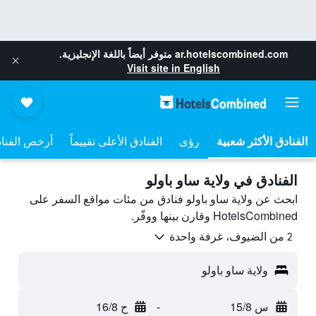
ar.hotelscombined.com
متوفر أيضاً باللغة الإنجليزية.
Visit site in English
رؤى
الفنادق الأعلى تقييماً
أرخص الفنا
الفنادق في ولاية ساو باولو
ابحث عن ولاية ساو باولو فنادق من مئات مواقع السفر على
HotelsCombined وقارن بينها ووفّر.
2 من الضيوف، غرفة واحدة
ولاية ساو باولو
س 15/8
-
ح 16/8