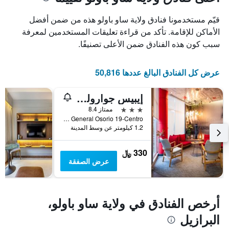
1
محور
X
محور
قيّم مستخدمونا فنادق ولاية ساو باولو هذه من ضمن أفضل
Y
الذي
الذي
يعرض
الأماكن للإقامة. تأكد من قراءة تعليقات المستخدمين لمعرفة
عدد
يعرض
سبب كون هذه الفنادق ضمن الأعلى تصنيفًا.
الأيام
متوسط
قبل
سعر
غرفة
الإقامة
عرض كل الفنادق البالغ عددها 50,816
في
يتضمن
عطلة
المخطط
إيبيس جوارولوس آيروبورتو
نهاية
التالي
1
هذا
3 نجوم
ممتاز 8.4
محور
الأسبوع
Rua General Osorio 19-Centro, غوارولهوس, البرازيل
Y
خلال
1.2 كيلومتر عن وسط المدينة
آخر
الذي
3
يعرض
330 ﷼
أيام
متوسط
عرض الصفقة
سعر
غرفة
أرخص الفنادق في ولاية ساو باولو،
البرازيل