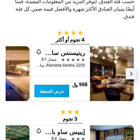
حسب فئة الفندق. لنوفر المزيد من المعلومات المفيدة، قمنا
أيضًا بتبيان الفنادق الأكثر شهرة والأفضل قيمة ضمن كل فئة
فندق.
4 نجوم
4 نجوم أو أكثر
رينيسنس ساو باولو هوتل
5 نجوم
ممتاز 9.1
Alameda Santos, 2233, ساو باولو, البرازيل
998 ﷼
عرض الصفقة
3 نجوم
3 نجوم
إيبيس ساو باولو باوليستا
3 نجوم
ممتاز 8.4