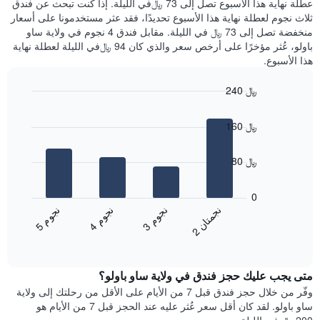
عطلة نهاية هذا الأسبوع تصل إلى 73 ﷼في الليلة. إذا كنت تبحث عن فندق
سعر
خلال
ثلاث نجوم لعطلة نهاية هذا الأسبوع تحديدًا، فقد عثر مستخدمونا على أسعار
غرفة
آخر
منخفضة تصل إلى 73 ﷼ في الليلة. مقابل فندق 4 نجوم في ولاية ساو
3
باولو، عُثر مؤخرًا على أرخص سعر والذي كان 94 ﷼في الليلة لعطلة نهاية
أيام
هذا الأسبوع.
مع
التصنيف
240 ﷼
حسب
النجوم
Bar
Chart
graphic.
يتضمن
chart
160 ﷼
with
المخطط
4
1
bars.
محور
80 ﷼
X
يعرض
التي
المخطط
0
تعرض
التالي
ن
ن
ن
م
ن
م
ن
م
فئات
متوسط
3
ج
و
4
ج
و
5
ج
و
الفنادق
2
ج
م
ت
ا
End
سعر
بالنجوم.
of
الغرفة
interactive
يتضمن
خلال
chart
المخطط
متى يجب عليك حجز فندق في ولاية ساو باولو؟
عطلة
1
نهاية
وفّر من خلال حجز فندق قبل 7 من الأيام على الأقل من رحلتك إلى ولاية
محور
هذا
ساو باولو. لقد كان أقل سعر عُثر عليه عند الحجز قبل 7 من الأيام هو
Y
الأسبوع