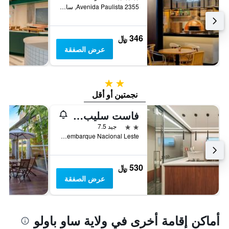
Avenida Paulista 2355, ساو باولو, البرازيل
346 ﷼
عرض الصفقة
2 نجمتين
نجمتين أو أقل
فاست سليب جوارولوس باي زلافييرو أوتيس
2 نجمتين
جيد 7.5
Rodovia Helio Smidt - Terminal 2 - Asa D - Piso Terreo - Desembarque Nacional Leste, غوارولهوس, البرازيل
530 ﷼
عرض الصفقة
أماكن إقامة أخرى في ولاية ساو باولو