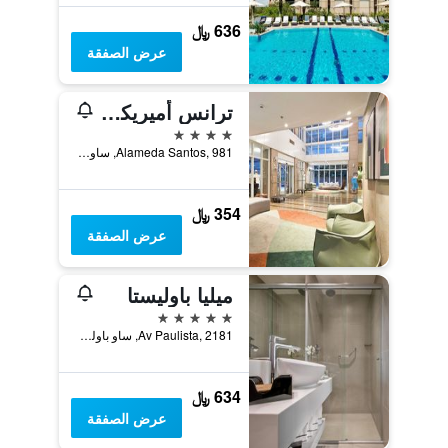
636 ﷼
عرض الصفقة
ترانس أميريكا برايم إنترناشونال بلازا
4 نجوم
Alameda Santos, 981, ساو باولو, البرازيل
354 ﷼
عرض الصفقة
ميليا باوليستا
5 نجوم
Av Paulista, 2181, ساو باولو, البرازيل
634 ﷼
عرض الصفقة