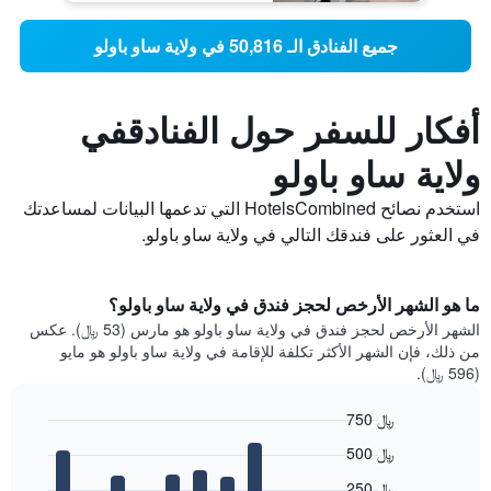
جميع الفنادق الـ 50,816 في ولاية ساو باولو
أفكار للسفر حول الفنادقفي
ولاية ساو باولو
استخدم نصائح HotelsCombined التي تدعمها البيانات لمساعدتك
في العثور على فندقك التالي في ولاية ساو باولو.
ما هو الشهر الأرخص لحجز فندق في ولاية ساو باولو؟
الشهر الأرخص لحجز فندق في ولاية ساو باولو هو مارس (53 ﷼). عكس
من ذلك، فإن الشهر الأكثر تكلفة للإقامة في ولاية ساو باولو هو مايو
(596 ﷼).
750 ﷼
Bar
Chart
500 ﷼
graphic.
chart
with
250 ﷼