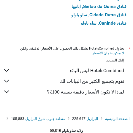
فنادق Sertao da Quina, اباتوبا
فنادق Cidade Dutra, ساو باولو
فنادق Caninde, ساو باولو
فنادق Ipiranguinha, اباتوبا
فنادق Mirandópolis, ساو باولو
فنادق Jose Menino, سانتوس
*
يحاول HotelsCombined بشكل دائم الحصول على الأسعار الدقيقة، ولكن
لا يمكن ضمان الأسعار
.
فنادق Água Rasa, ساو باولو
إليك السبب:
فنادق Vila Nova, سانتوس
HotelsCombined ليس البائع
فنادق Vila Maria, ساو باولو
فنادق Aparecida, سانتوس
نقوم بتجميع الكثير من البيانات لك
لماذا لا تكون الأسعار دقيقة بنسبة 100٪؟
الصفحة الرئيسية
البرازيل
225,647
منطقة جنوب شرق البرازيل
105,883
ولاية ساو باولو
50,816