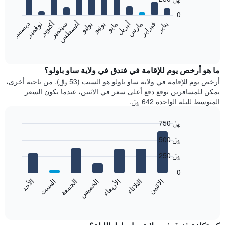
12
bars.
0
فبراير
مايو
أغسطس
نوفمبر
يناير
أبريل
يوليو
أكتوبر
مارس
يونيو
سبتمبر
ديسمبر
يعرض
المخطط
End
of
التالي
interactive
متوسط
chart
سعر
ما هو أرخص يوم للإقامة في فندق في ولاية ساو باولو؟
غرفة
أرخص يوم للإقامة في ولاية ساو باولو هو السبت (53 ﷼). من ناحية أخرى،
كل
يمكن للمسافرين توقع دفع أعلى سعر في الاثنين، عندما يكون السعر
شهر
المتوسط لليلة الواحدة 642 ﷼.
يتضمن
المخطط
750 ﷼
1
Bar
محور
Chart
500 ﷼
graphic.
chart
X
with
الذي
250 ﷼
7
يعرض
bars.
0
الشهور.
الاثنين
الثلاثاء
الأربعاء
الخميس
الجمعة
السبت
الأحد
يتضمن
يعرض
المخطط
المخطط
End
التالي
of
التالي
interactive
1
متوسط
chart
محور
سعر