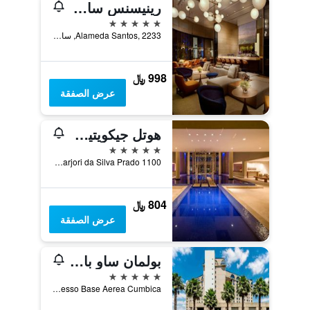
رينيسنس ساو باولو هوتل
5 نجوم
Alameda Santos, 2233, ساو باولو, البرازيل
998 ﷼
عرض الصفقة
هوتل جيكويتيمار جواروجا ريزورت آند سبا باي أكور (ٕكس سوفيتل)
5 نجوم
Av Marjori da Silva Prado 1100, غواروجا, البرازيل
804 ﷼
عرض الصفقة
بولمان ساو باولو غوارولهاوس آربورت
5 نجوم
Rod Helio Smidt Acesso Base Aerea Cumbica, ساو باولو, البرازيل