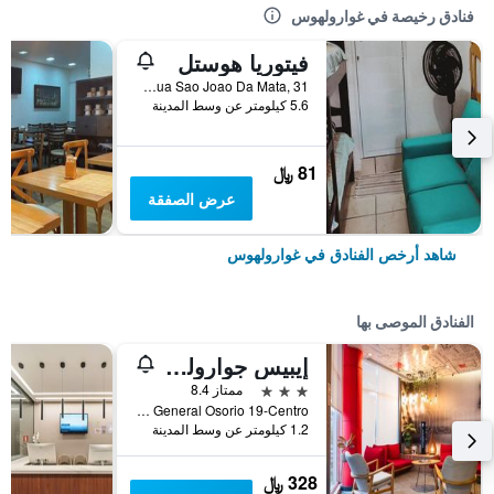
فنادق رخيصة في غوارولهوس
فيتوريا هوستل
Rua Sao Joao Da Mata, 31, غوارولهوس, البرازيل
5.6 كيلومتر عن وسط المدينة
81 ﷼
عرض الصفقة
شاهد أرخص الفنادق في غوارولهوس
الفنادق الموصى بها
إيبيس جوارولوس آيروبورتو
3 نجوم
ممتاز 8.4
Rua General Osorio 19-Centro, غوارولهوس, البرازيل
1.2 كيلومتر عن وسط المدينة
328 ﷼