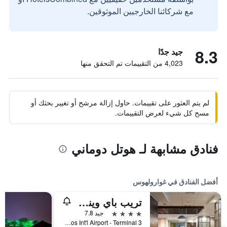
مع شركائنا الخارجيين الموثوقين.
8.3
جيد جدًا
4,023 من التقييمات تم التحقق منها
لم يتم العثور على تقييمات. حاول إزالة مرشح أو تغيير بحثك أو
مسح كل شيء لعرض التقييمات.
فنادق مشابهة لـ هوتل دوماني
أفضل الفنادق في غوارولهوس
تريب باي ويندام ساو باولو جوروليوس أيربورت (فندق ترانزيت)
4 نجوم
جيد 7.8
Guarulhos Int'l Airport - Terminal 3, غوارولهوس, البرازيل