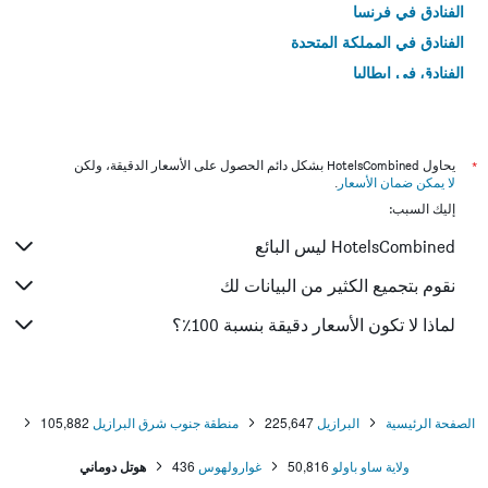
الفنادق في فرنسا
الفنادق في المملكة المتحدة
الفنادق في إيطاليا
الفنادق في تايلاند
*
يحاول HotelsCombined بشكل دائم الحصول على الأسعار الدقيقة، ولكن
لا يمكن ضمان الأسعار
.
إليك السبب:
HotelsCombined ليس البائع
نقوم بتجميع الكثير من البيانات لك
لماذا لا تكون الأسعار دقيقة بنسبة 100٪؟
الصفحة الرئيسية
البرازيل
225,647
منطقة جنوب شرق البرازيل
105,882
ولاية ساو باولو
50,816
غوارولهوس
436
هوتل دوماني