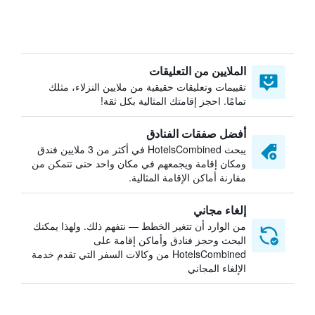
الملايين من التعليقات
تقييمات وتعليقات حقيقية من ملايين النزلاء، مثلك
تمامًا. احجز إقامتك المثالية بكل ثقة!
أفضل صفقات الفنادق
يبحث HotelsCombined في أكثر من 3 ملايين فندق
ومكان إقامة ويجمعهم في مكان واحد حتى تتمكن من
مقارنة أماكن الإقامة المثالية.
إلغاء مجاني
من الوارد أن تتغير الخطط — نتفهم ذلك. ولهذا يمكنك
البحث وحجز فنادق وأماكن إقامة على
HotelsCombined من وكالات السفر التي تقدم خدمة
الإلغاء المجاني