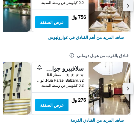
0.0 كيلومتر عن وسط المدينة
756 ﷼
عرض الصفقة
شاهد المزيد من أهم الفنادق في غوارولهوس
فنادق بالقرب من هوتل دوماني
سلافييرو جوارولهوس أيروبورتو
4 نجوم
ممتاز 8.6
Rua Rafael Balzani, 32, غوارولهوس, البرازيل
0.2 كيلومتر عن وسط المدينة
276 ﷼
عرض الصفقة
شاهد المزيد من الفنادق القريبة