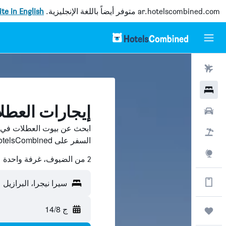
ar.hotelscombined.com
متوفر أيضاً باللغة الإنجليزية.
site in English
رحلات طيران
فنادق
إيجارات العطل
سيارات
ابحث عن بيوت العطلات في سي
حزم العروض
السفر على HotelsCombined وقارن بينها ووفّر.
استكشاف
2 من الضيوف، غرفة واحدة
الحصول على المزيد على التطبيق
سيرا نيجرا، البرازيل
ج 14/8
رحلات