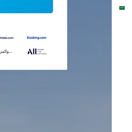
العَرَبِيَّة
...والمز