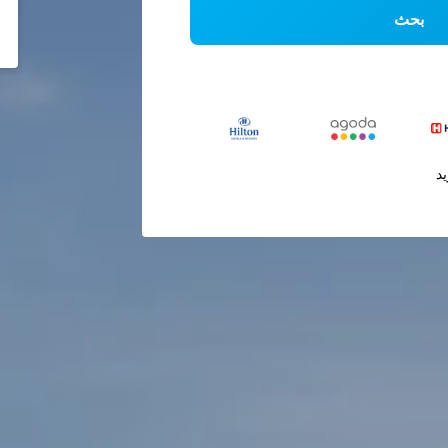
بحث
يد