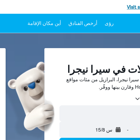
Visit 
رؤى
أرخص الفنادق
أين مكان الإقامة
ات في سيرا نيجرا
را نيجرا، البرازيل من مئات مواقع
-
س 15/8