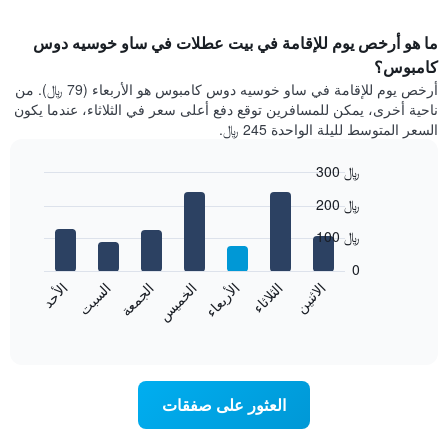
ما هو أرخص يوم للإقامة في بيت عطلات في ساو خوسيه دوس
كامبوس؟
أرخص يوم للإقامة في ساو خوسيه دوس كامبوس هو الأربعاء (79 ﷼). من
ناحية أخرى، يمكن للمسافرين توقع دفع أعلى سعر في الثلاثاء، عندما يكون
السعر المتوسط لليلة الواحدة 245 ﷼.
300 ﷼
Bar
Chart
200 ﷼
graphic.
chart
with
100 ﷼
7
bars.
0
الاثنين
الثلاثاء
الأربعاء
الخميس
الجمعة
السبت
الأحد
يعرض
المخطط
End
of
التالي
interactive
متوسط
chart
سعر
غرفة
العثور على صفقات
كل
يوم