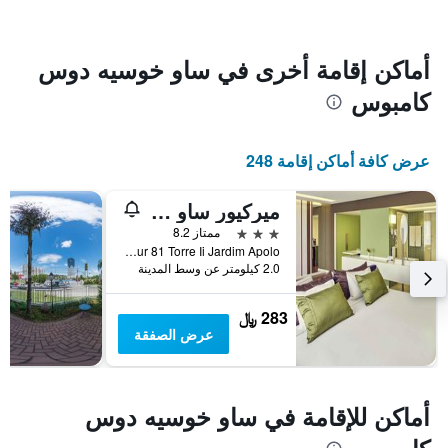
في
الأسبوع
يتضمن
المخطط
أماكن إقامة أخرى في ساو خوسيه دوس
1
كامبوس
محور
X
الذي
يعرض
عرض كافة أماكن إقامة 248
أيام
الأسبوع.
ميركيور ساو خوسيه دوس كومبوس هوتل
يتضمن
المخطط
3 نجوم
ممتاز 8.2
التالي
Avenida Dr Jorge Zarur 81 Torre Ii Jardim Apolo, ساو خوسيه دوس كامبوس, البرازيل
1
2.0 كيلومتر عن وسط المدينة
محور
Y
283 ﷼
الذي
عرض الصفقة
يعرض
متوسط
سعر
غرفة
أماكن للإقامة في ساو خوسيه دوس