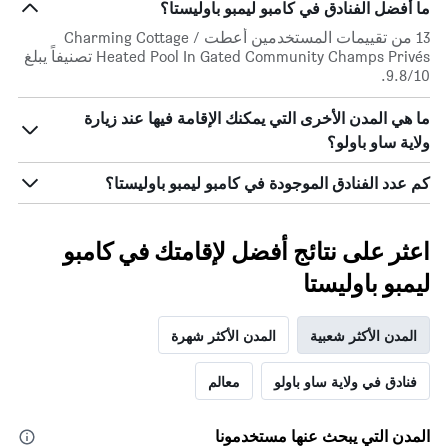
ما أفضل الفنادق في كامبو ليمبو باوليستا؟
أيام
الأسبوع.
13 من تقييمات المستخدمين أعطت Charming Cottage /
يتضمن
Heated Pool In Gated Community Champs Privés تصنيفاً يبلغ
المخطط
9.8/10.
التالي
1
ما هي المدن الأخرى التي يمكنك الإقامة فيها عند زيارة
محور
ولاية ساو باولو؟
Y
الذي
يعرض
كم عدد الفنادق الموجودة في كامبو ليمبو باوليستا؟
متوسط
سعر
غرفة
اعثر على نتائج أفضل لإقامتك في كامبو
ليمبو باوليستا
المدن الأكثر شعبية
المدن الأكثر شهرة
فنادق في ولاية ساو باولو
معالم
المدن التي يبحث عنها مستخدمونا