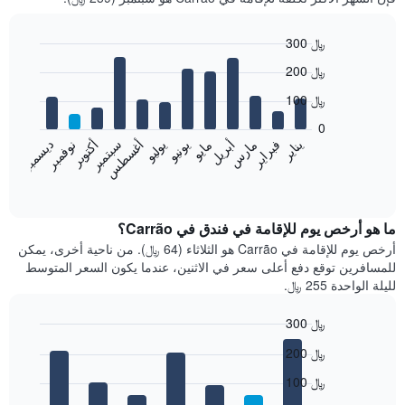
300 ﷼
Bar
Chart
200 ﷼
graphic.
chart
with
100 ﷼
12
bars.
0
فبراير
مايو
أغسطس
نوفمبر
يناير
أبريل
يوليو
أكتوبر
مارس
يونيو
سبتمبر
ديسمبر
يعرض
المخطط
End
of
التالي
interactive
متوسط
chart
سعر
ما هو أرخص يوم للإقامة في فندق في Carrão؟
غرفة
أرخص يوم للإقامة في Carrão هو الثلاثاء (64 ﷼). من ناحية أخرى، يمكن
كل
للمسافرين توقع دفع أعلى سعر في الاثنين، عندما يكون السعر المتوسط
شهر
لليلة الواحدة 255 ﷼.
يتضمن
المخطط
300 ﷼
1
Bar
محور
Chart
200 ﷼
graphic.
chart
X
with
الذي
100 ﷼
7
يعرض
bars.