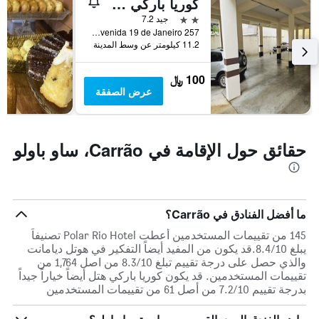
كوريا باركي هتل
1
محور
2 نجمتين
جيد 7.2
Y
Avenida 19 de Janeiro 257, ساو باولو, البرازيل
الذي
11.2 كيلومتر عن وسط المدينة
يعرض
متوسط
100 ﷼
سعر
عرض الصفقة
غرفة
حقائق حول الإقامة في Carrão، ساو باولو
ما أفضل الفنادق في Carrão؟
145 من تقييمات المستخدمين أعطت Polar Rio Hotel تصنيفاً
يبلغ 8.4/10.قد يكون من المفيد أيضاً التفكير في هوتل ديامانت
والذي حصل على درجة تقييم تبلغ 8.3/10 من اصل 1,764 من
تقييمات المستخدمين. قد يكون كوريا باركي هتل أيضاً خياراً جيداً
بدرجة تقييم 7.2/10 من أصل 61 من تقييمات المستخدمين