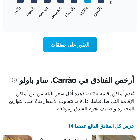
0
الشهور.
الاثنين
الثلاثاء
الأربعاء
الخميس
الجمعة
السبت
الأحد
يتضمن
يعرض
المخطط
المخطط
End
التالي
of
التالي
interactive
1
متوسط
chart
محور
سعر
Y
غرفة
العثور على صفقات
الذي
كل
يعرض
يوم
متوسط
في
سعر
الأسبوع
غرفة
يتضمن
المخطط
أرخص الفنادق في Carrão، ساو باولو
1
محور
تُقدم أماكن إقامة Carrão هذه أقل سعر لليلة من بين أماكن
X
الذي
الإقامة التي صادفناها. عادةً ما تتفاوت الأسعار بناءً على التواريخ
يعرض
المختارة وتصنيف نجوم الفندق وموقعه.
أيام
الأسبوع.
يتضمن
عرض كل الفنادق البالغ عددها 14
المخطط
التالي