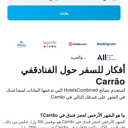
بحث
...والمزيد
أفكار للسفر حول الفنادقفي
Carrão
استخدم نصائح HotelsCombined التي تدعمها البيانات لمساعدتك
في العثور على فندقك التالي في Carrão.
ما هو الشهر الأرخص لحجز فندق في Carrão؟
الشهر الأرخص لحجز فندق في Carrão هو نوفمبر (59 ﷼). عكس من ذلك،
فإن الشهر الأكثر تكلفة للإقامة في Carrão هو سبتمبر (259 ﷼).