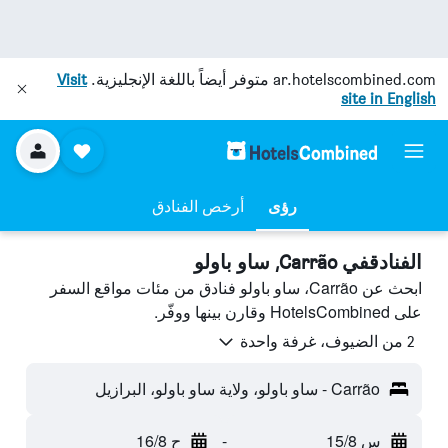
ar.hotelscombined.com
متوفر أيضاً باللغة الإنجليزية.
Visit
site in English
رؤى
أرخص الفنادق
الفنادقفي Carrão, ساو باولو
ابحث عن Carrão، ساو باولو فنادق من مئات مواقع السفر
على HotelsCombined وقارن بينها ووفّر.
2 من الضيوف، غرفة واحدة
Carrão - ساو باولو، ولاية ساو باولو، البرازيل
س 15/8
-
ح 16/8