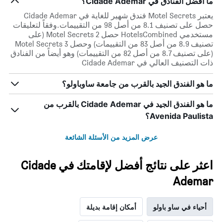
ما أفضل الفنادق في Cidade Ademar؟
أيام
الأسبوع.
يعتبر Motel Secrets فندق شهير للغاية في Cidade Ademar
يتضمن
حصل على تصنيف 8.1 من أصل 98 من التقييمات.وفقاً لتعليقات
المخطط
مستخدمي HotelsCombined حصل Motel Secrets 2 (على
التالي
تصنيف 8.9 من أصل 83 من التقييمات) وحصل Motel Secrets 3
1
(على تصنيف 8.7 من أصل 82 من التقييمات) وهو أيضاً من الفنادق
محور
ذات التصنيف العالي في Cidade Ademar
Y
الذي
ما هو الفندق الجيد بالقرب من جامعة ساوباولو؟
يعرض
متوسط
ما هو الفندق الجيد في Cidade Ademar بالقرب من
سعر
غرفة
Avenida Paulista؟
عرض المزيد من الأسئلة الشائعة
اعثر على نتائج أفضل لإقامتك في Cidade
Ademar
أحياء في ساو باولو
أمكان إقامة بديلة