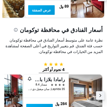
غرفة
89 ﷼
عرض الصفقة
أسعار الفنادق في محافظة توكومان
نظرة عامة على متوسط أسعار الفنادق في محافظة توكومان
حسب فئة الفندق. قم بتغيير التواريخ في أعلى الصفحة لمشاهدة
المزيد من الخيارات في محافظة توكومان.
4 نجوم
4 نجوم أو أكثر
رامادا بلازا باي ويندام توكومان
4 نجوم
ممتاز 8.4
Laprida 35, سان ميغيل دي توكومان, محافظة توكومان, الأرجنتين
284 ﷼