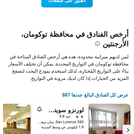
العثور على صفقات
يعرض
اقتراب
تاريخ
فئات
الإقامة
الفنادق
يتضمن
بالنجوم.
يتضمن
المخطط
1
المخطط
أرخص الفنادق في محافظة توكومان،
1
محور
الأرجنتين
X
محور
Y
الذي
الذي
يعرض
لمن لديهم ميزانية محدودة، هذه هي أرخص الفنادق المتاحة في
عدد
يعرض
محافظة توكومان في التواريخ المحددة. يمكن أن تختلف الأسعار
الأيام
متوسط
بناءً على التواريخ المُختارة، لذلك استخدم نموذج البحث لتصفح
قبل
سعر
غرفة
الإقامة
المزيد من الخيارات إذا كان لديك مرونة في التواريخ.
في
يتضمن
عطلة
المخطط
نهاية
التالي
عرض كل الفنادق البالغ عددها 887
1
هذا
محور
الأسبوع
لورنزو سويتس هوتل
Y
خلال
آخر
الذي
2 نجمتين
جيد 6.8
3
يعرض
San Lorenzo 590, سان ميغيل دي توكومان, محافظة توكومان, الأرجنتين
1.9 كيلومتر عن وسط المدينة
أيام
متوسط
سعر