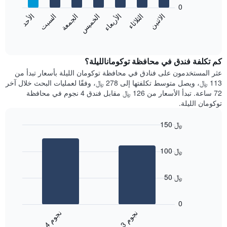
bars.
0
الشهور.
الاثنين
الثلاثاء
الأربعاء
الخميس
الجمعة
السبت
الأحد
يتضمن
يعرض
المخطط
المخطط
End
التالي
of
التالي
interactive
1
متوسط
chart
محور
سعر
كم تكلفة فندق في محافظة توكومانالليلة؟
Y
غرفة
عثر المستخدمون على فنادق في محافظة توكومان الليلة بأسعار تبدأ من
الذي
كل
113 ﷼، ويصل متوسط تكلفتها إلى 278 ﷼، وفقًا لعمليات البحث خلال آخر
يعرض
يوم
72 ساعة. تبدأ الأسعار من 126 ﷼ مقابل فندق 4 نجوم في محافظة
متوسط
في
توكومان الليلة.
سعر
الأسبوع
غرفة
يتضمن
150 ﷼
المخطط
Bar
1
Chart
graphic.
chart
محور
100 ﷼
with
X
2
الذي
bars.
يعرض
50 ﷼
أيام
يعرض
الأسبوع.
المخطط
0
يتضمن
التالي
ن
م
ن
م
المخطط
متوسط
3
ج
و
4
ج
و
التالي
End
سعر