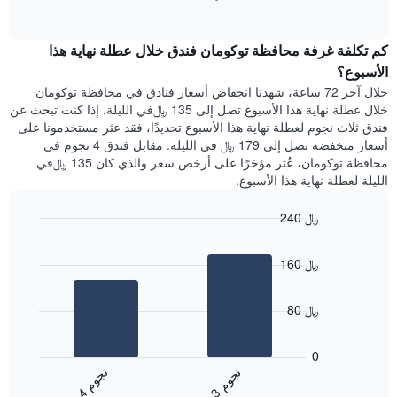
1
of
الغرفة
interactive
محور
هذه
chart
Y
كم تكلفة غرفة محافظة توكومان فندق خلال عطلة نهاية هذا
الليلة
الذي
الذي
الأسبوع؟
يعرض
عُثر
خلال آخر 72 ساعة، شهدنا انخفاض أسعار فنادق في محافظة توكومان
متوسط
عليه
خلال عطلة نهاية هذا الأسبوع تصل إلى 135 ﷼في الليلة. إذا كنت تبحث عن
سعر
خلال
فندق ثلاث نجوم لعطلة نهاية هذا الأسبوع تحديدًا، فقد عثر مستخدمونا على
غرفة
آخر
أسعار منخفضة تصل إلى 179 ﷼ في الليلة. مقابل فندق 4 نجوم في
3
محافظة توكومان، عُثر مؤخرًا على أرخص سعر والذي كان 135 ﷼في
أيام
الليلة لعطلة نهاية هذا الأسبوع.
مع
التصنيف
240 ﷼
حسب
النجوم
Bar
Chart
graphic.
يتضمن
chart
160 ﷼
with
المخطط
2
1
bars.
محور
80 ﷼
X
يعرض
التي
المخطط
تعرض
0
التالي
فئات
ن
م
ن
م
متوسط
الفنادق
3
ج
و
4
ج
و
End
سعر