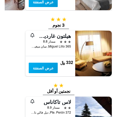
عرض الصفقة
3 نجوم
3 نجوم
هيلتون غاردين إن توكومان
3 نجوم
ممتاز 8.8
Miguel Lillo 365, سان ميغيل دي توكومان, محافظة توكومان, الأرجنتين
332 ﷼
عرض الصفقة
2 نجمتين
نجمتين أو أقل
لاس تاكاناس
2 نجمتين
ممتاز 8.9
Pte. Perón 372, ديل فالي تافي, محافظة توكومان, الأرجنتين