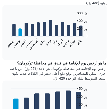
يونيو (432 ﷼).
600 ﷼
Bar
Chart
400 ﷼
graphic.
chart
with
200 ﷼
12
bars.
0
فبراير
مايو
أغسطس
نوفمبر
يناير
أبريل
يوليو
أكتوبر
مارس
يونيو
سبتمبر
ديسمبر
يعرض
المخطط
End
of
التالي
interactive
متوسط
chart
سعر
ما هو أرخص يوم للإقامة في فندق في محافظة توكومان؟
غرفة
أرخص يوم للإقامة في محافظة توكومان هو الأحد (271 ﷼). من ناحية
كل
أخرى، يمكن للمسافرين توقع دفع أعلى سعر في الثلاثاء، عندما يكون
شهر
السعر المتوسط لليلة الواحدة 420 ﷼.
يتضمن
المخطط
450 ﷼
1
Bar
محور
Chart
300 ﷼
graphic.
chart
X
with
الذي
150 ﷼
7
يعرض