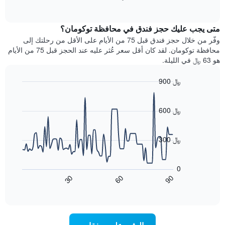
بالنجوم.
of
الغرفة
interactive
يتضمن
خلال
chart
المخطط
متى يجب عليك حجز فندق في محافظة توكومان؟
عطلة
1
نهاية
وفّر من خلال حجز فندق قبل 75 من الأيام على الأقل من رحلتك إلى
محور
هذا
محافظة توكومان. لقد كان أقل سعر عُثر عليه عند الحجز قبل 75 من الأيام
Y
الأسبوع
هو 63 ﷼ في الليلة.
الذي
الذي
يعرض
عُثر
متوسط
900 ﷼
عليه
سعر
Line
Chart
خلال
الغرفة
graphic.
chart
آخر
هذه
with
600 ﷼
3
90
الليلة
أيام
data
الذي
points.
مع
عُثر
300 ﷼
التصنيف
عليه
حسب
يعرض
خلال
النجوم
المخطط
آخر
0
التالي
يتضمن
3
90
30
60
كيفية
المخطط
End
أيام
of
1
تغير
interactive
سعر
محور
chart
X
غرفة
عند
الذي