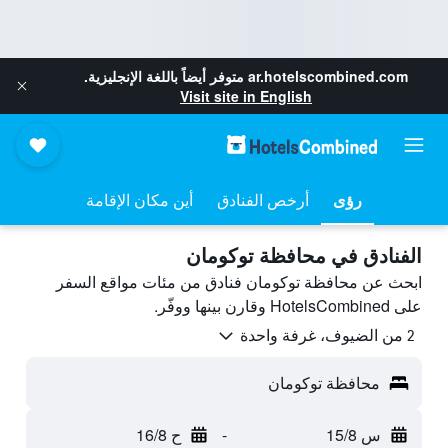
ar.hotelscombined.com
متوفر أيضاً باللغة الإنجليزية.
Visit site in English
رؤى
أرخص الفنادق
أين مكان الإقامة
الفنادق في محافظة توكومان
ابحث عن محافظة توكومان فنادق من مئات مواقع السفر
على HotelsCombined وقارن بينها ووفّر.
2 من الضيوف، غرفة واحدة
محافظة توكومان
س 15/8
-
ح 16/8