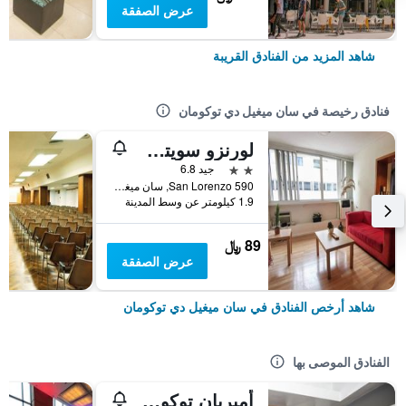
عرض الصفقة
شاهد المزيد من الفنادق القريبة
فنادق رخيصة في سان ميغيل دي توكومان
لورنزو سويتس هوتل
2 نجمتين
جيد 6.8
San Lorenzo 590, سان ميغيل دي توكومان, محافظة توكومان, الأرجنتين
1.9 كيلومتر عن وسط المدينة
89 ﷼
عرض الصفقة
شاهد أرخص الفنادق في سان ميغيل دي توكومان
الفنادق الموصى بها
أميريان توكومان