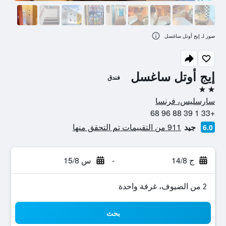
صور لـ إيج أوتل ساغسل
إيج أوتل ساغسل
فندق
2 نجمتين
سارسليس، فرنسا
+33 1 39 88 96 68
جيد
911 من التقييمات تم التحقق منها
6.0
ج 14/8
-
س 15/8
2 من الضيوف، غرفة واحدة
بحث