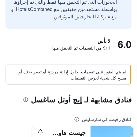
الحجوزات التي تم التحقق منها فقط والتي تم إجراؤها
بواسطة مستخدمين حقيقيين مع HotelsCombined أو
مع شركائنا الخارجيين الموثوقين.
6.0
لا بأس
911 من التقييمات تم التحقق منها
لم يتم العثور على تقييمات. حاول إزالة مرشح أو تغيير بحثك أو
مسح كل شيء لعرض التقييمات.
فنادق مشابهة لـ إيج أوتل ساغسل
فنادق رخيصة في سارسليس
جيست هاوس إن سارسيل نير باريس سنتر