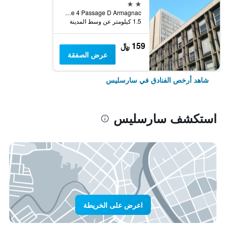
2 نجمتين
Ra Sidence Gascogne 4 Passage D Armagnac, سارسليس, إقليم فال دواز, فرنسا
1.5 كيلومتر عن وسط المدينة
159 ﷼
عرض الصفقة
شاهد أرخص الفنادق في سارسليس
استكشف سارسليس
اعرض على الخريطة