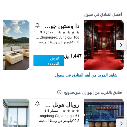
أفضل الفنادق في سيول
ذا وستين جوسون سول
5 نجوم
ممتاز 9.3
106, Sogong-ro, Jung-gu, سيول, كوريا الجنوبية
0.0 كيلومتر عن وسط المدينة
1,447 ﷼
عرض
الصفقة
شاهد المزيد من أهم الفنادق في سيول
فنادق بالقرب من إيهوا إن ميونجدونج
رويال هوتل سيول ميونغدونج
4 نجوم
ممتاز 8.8
61, Myeongdong-Gil, Jung-gu, سيول, كوريا الجنوبية
0.2 كيلومتر عن وسط المدينة