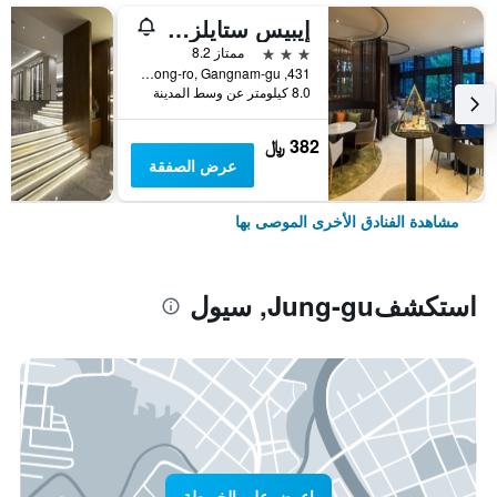
إيبيس ستايلز أمباسادور سيول غانغنام
3 نجوم
ممتاز 8.2
431, Samseong-ro, Gangnam-gu, سيول, كوريا الجنوبية
8.0 كيلومتر عن وسط المدينة
382 ﷼
عرض الصفقة
مشاهدة الفنادق الأخرى الموصى بها
استكشفJung-gu, سيول
اعرض على الخريطة