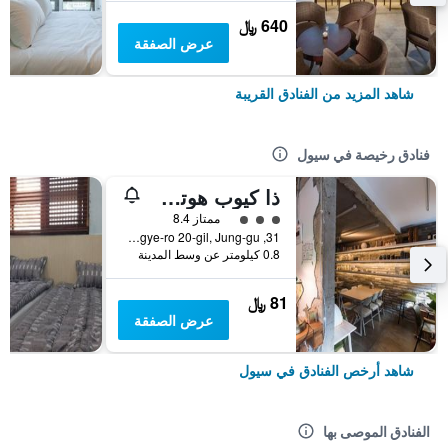
640 ﷼
عرض الصفقة
شاهد المزيد من الفنادق القريبة
فنادق رخيصة في سيول
ذا كيوب هوتل - دار ضيافة
تقييم فئة 3
ممتاز 8.4
31, Toegye-ro 20-gil, Jung-gu, سيول, كوريا الجنوبية
0.8 كيلومتر عن وسط المدينة
81 ﷼
عرض الصفقة
شاهد أرخص الفنادق في سيول
الفنادق الموصى بها