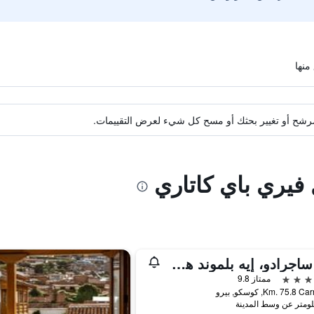
ة مرشح أو تغيير بحثك أو مسح كل شيء لعرض التقييمات.
 فيري باي كاتاري
ريو ساجرادو، إيه بلموند هوتل، سيكرد فالي
ممتاز 9.8
Km. 75.8 , كوسكو, بيرو