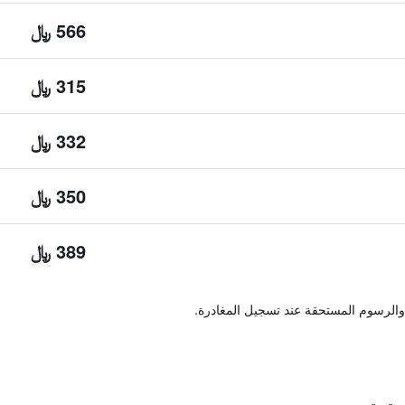
566 ﷼
315 ﷼
332 ﷼
350 ﷼
389 ﷼
والرسوم المستحقة عند تسجيل المغادرة.