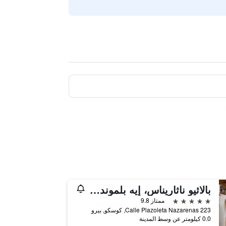
بالاثيو ناثاريناس، إيه بلموند هوتل، كوسكو
5 نجوم
ممتاز 9.8
Calle Plazoleta Nazarenas 223, كوسكو, بيرو
0.0 كيلومتر عن وسط المدينة