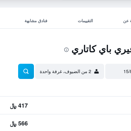
 عن
التقييمات
فنادق مشابهة
ري باي كاتاري
2 من الضيوف، غرفة واحدة
417 ﷼
566 ﷼