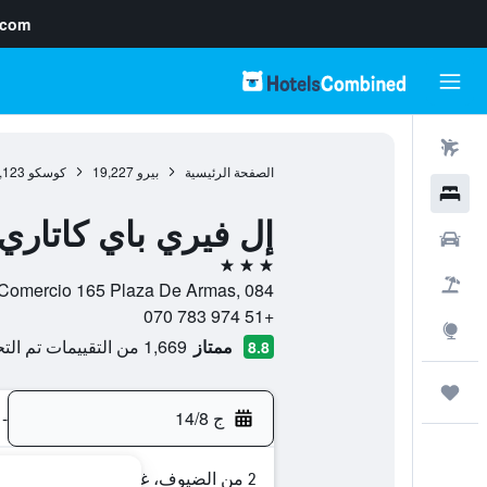
.com
رحلات طيران
الصفحة الرئيسية
بيرو
19,227
كوسكو
,123
فنادق
إل فيري باي كاتاري
سيارات
3 نجوم
حزم العروض
Portal Comercio 165 Plaza De Armas, 084, كوسكو, كا
+51 974 783 070
استكشاف
ممتاز
1,669 من التقييمات تم التحقق منها
8.8
رحلات
ج 14/8
-
2 من الضيوف، غرفة واحدة