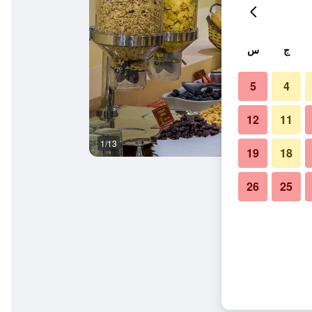
ج
س
5
4
12
11
1/13
بوفيه
19
18
26
25