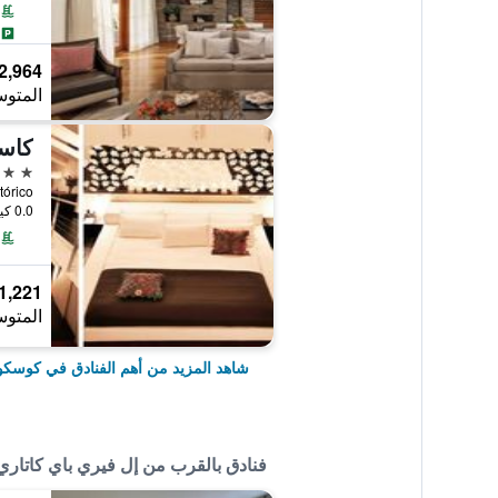
2,964 ﷼
المتوس
5 نجوم
istórico
0.0 كيلومتر عن وسط المدينة
1,221 ﷼
المتوس
شاهد المزيد من أهم الفنادق في كوسكو
فنادق بالقرب من إل فيري باي كاتاري