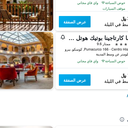
حوض السباحة
واي فاي مجاني
موقف السيارات
عرض الصفقة
ط في الليلة
كاسا كارتاجينا بوتيك هوتل آند سبا
ممتاز 9.6
Pumacurco 166 - Centro H, كوسكو, بيرو
حوض السباحة
واي فاي مجاني
عرض الصفقة
ط في الليلة