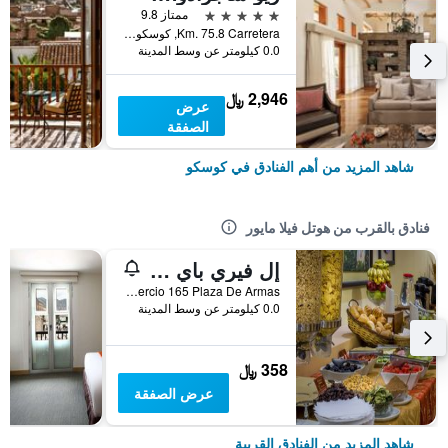
5 نجوم
ممتاز 9.8
Km. 75.8 Carretera, كوسكو, بيرو
0.0 كيلومتر عن وسط المدينة
2,946 ﷼
عرض
الصفقة
شاهد المزيد من أهم الفنادق في كوسكو
فنادق بالقرب من هوتل فيلا مايور
إل فيري باي كاتاري
Portal Comercio 165 Plaza De Armas, كوسكو, بيرو
0.0 كيلومتر عن وسط المدينة
358 ﷼
عرض الصفقة
شاهد المزيد من الفنادق القريبة