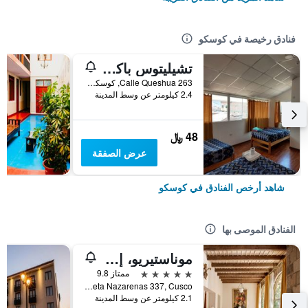
فنادق رخيصة في كوسكو
تشيليتوس باكباكر
Calle Queshua 263, كوسكو, بيرو
2.4 كيلومتر عن وسط المدينة
48 ﷼
عرض الصفقة
شاهد أرخص الفنادق في كوسكو
الفنادق الموصى بها
موناستيريو، إيه بلموند هوتل، كوسكو
5 نجوم
ممتاز 9.8
Calle Plazoleta Nazarenas 337, Cusco, كوسكو, بيرو
2.1 كيلومتر عن وسط المدينة