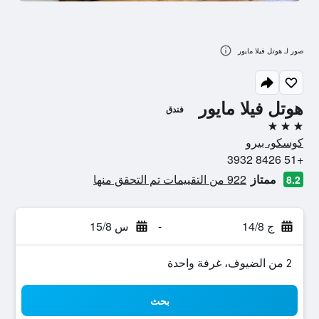
صور لـ هوتل فيلا مايور
هوتل فيلا مايور
فندق
3 نجوم
كوسكو، بيرو
+51 8426 3932
ممتاز
922 من التقييمات تم التحقق منها
8.2
ج 14/8
-
س 15/8
2 من الضيوف، غرفة واحدة
بحث