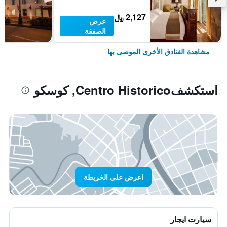
2,127 ﷼
عرض
الصفقة
مشاهدة الفنادق الأخرى الموصى بها
استكشفCentro Historico, كوسكو
اعرض على الخريطة
سيارت ايجار