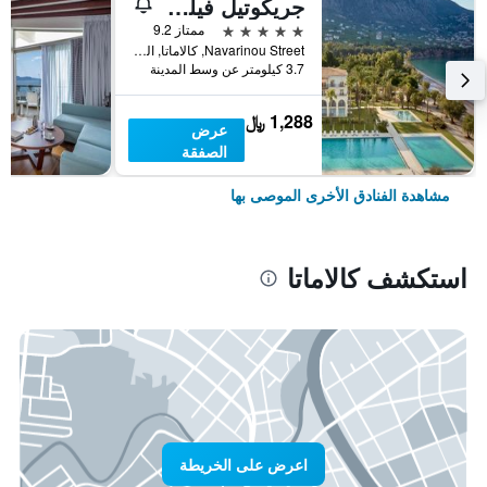
جريكوتيل فيلوكسينيا
5 نجوم
ممتاز 9.2
Navarinou Street, كالاماتا, اليونان
3.7 كيلومتر عن وسط المدينة
1,288 ﷼
عرض
الصفقة
مشاهدة الفنادق الأخرى الموصى بها
استكشف كالاماتا
اعرض على الخريطة