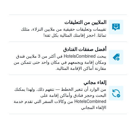
الملايين من التعليقات
تقييمات وتعليقات حقيقية من ملايين النزلاء، مثلك
تمامًا. احجز إقامتك المثالية بكل ثقة!
أفضل صفقات الفنادق
يبحث HotelsCombined في أكثر من 3 ملايين فندق
ومكان إقامة ويجمعهم في مكان واحد حتى تتمكن من
مقارنة أماكن الإقامة المثالية.
إلغاء مجاني
من الوارد أن تتغير الخطط — نتفهم ذلك. ولهذا يمكنك
البحث وحجز فنادق وأماكن إقامة على
HotelsCombined من وكالات السفر التي تقدم خدمة
الإلغاء المجاني