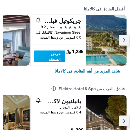
أفضل الفنادق في كالاماتا
جريكوتيل فيلوكسينيا
5 نجوم
ممتاز 9.2
Navarinou Street, كالاماتا, اليونان
0.0 كيلومتر عن وسط المدينة
1,288 ﷼
عرض
الصفقة
شاهد المزيد من أهم الفنادق في كالاماتا
فنادق بالقرب من Elektra Hotel & Spa
بانيلنيون لاكشري رومز
كالاماتا, اليونان
0.4 كيلومتر عن وسط المدينة
390 ﷼