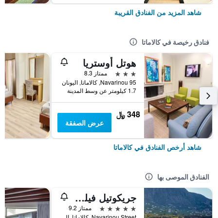
شاهد المزيد من الفنادق القريبة
فنادق رخيصة في كالاماتا
هوتل أوستريا
3 نجوم
ممتاز 8.3
95 Navarinou, كالاماتا, اليونان
1.7 كيلومتر عن وسط المدينة
348 ﷼
عرض الصفقة
شاهد أرخص الفنادق في كالاماتا
الفنادق الموصى بها
جريكوتيل فيلوكسينيا
5 نجوم
ممتاز 9.2
Navarinou Street, كالاماتا, اليونان