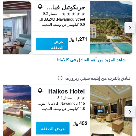
جريكوتيل فيلوكسينيا
5 نجوم
ممتاز 9.2
Navarinou Street, كالاماتا, اليونان
0.0 كيلومتر عن وسط المدينة
1,271 ﷼
عرض
الصفقة
شاهد المزيد من أهم الفنادق في كالاماتا
فنادق بالقرب من إيليت سيتي ريزورت
Haikos Hotel
2 نجمتين
ممتاز 8.4
Navarinou 115, كالاماتا, اليونان
1.8 كيلومتر عن وسط المدينة
452 ﷼
عرض الصفقة