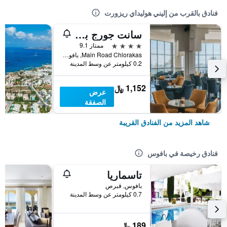
فنادق بالقرب من إليني هوليداي ريزورت
سانت جورج بيتش هوتل آند سبا ريزورت
4 نجوم
ممتاز 9.1
Main Road Chlorakas, بافوس, قبرص
0.2 كيلومتر عن وسط المدينة
1,152 ﷼
عرض
الصفقة
شاهد المزيد من الفنادق القريبة
فنادق رخيصة في بافوس
تاسماريا
بافوس, قبرص
0.7 كيلومتر عن وسط المدينة
189 ﷼