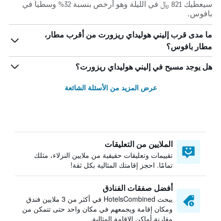
سيعطيك 821 ﷼ في الليلة وهو أرخص بنسبة 32% وسطياً في
بافوس.
ما مدى قرب إليني هوليداي ريزورت من أقرب مطار،
مطار بافوس؟
هل يوجد مسبح في إليني هوليداي ريزورت؟
عرض المزيد من الأسئلة الشائعة
الملايين من التعليقات
تقييمات وتعليقات حقيقية من ملايين النزلاء، مثلك
تمامًا. احجز إقامتك المثالية بكل ثقة!
أفضل صفقات الفنادق
يبحث HotelsCombined في أكثر من 3 ملايين فندق
ومكان إقامة ويجمعهم في مكان واحد حتى تتمكن من
مقارنة أماكن الإقامة المثالية.