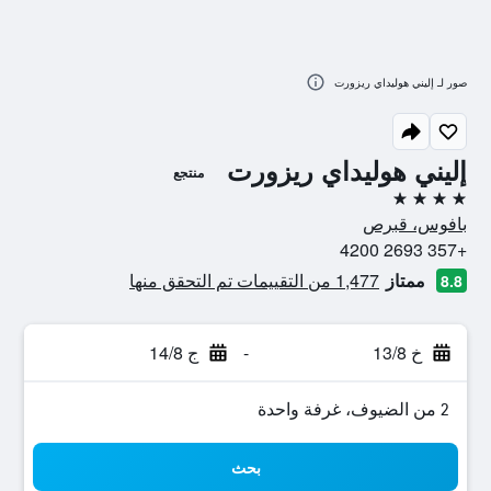
صور لـ إليني هوليداي ريزورت
إليني هوليداي ريزورت
منتجع
4 نجوم
بافوس، قبرص
+357 2693 4200
ممتاز
1,477 من التقييمات تم التحقق منها
8.8
خ 13/8
-
ج 14/8
2 من الضيوف، غرفة واحدة
بحث