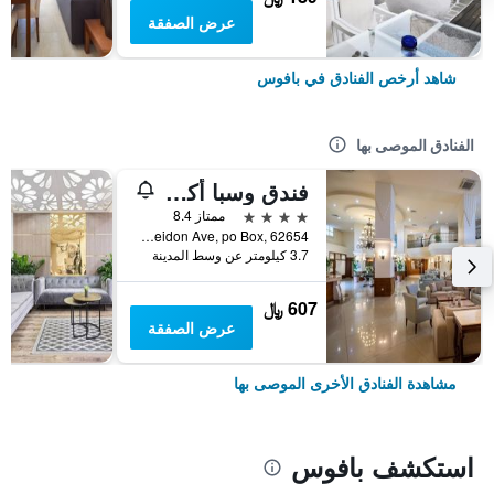
عرض الصفقة
شاهد أرخص الفنادق في بافوس
الفنادق الموصى بها
فندق وسبا أكوامير بيتش
4 نجوم
ممتاز 8.4
Poseidon Ave, po Box, 62654, بافوس, قبرص
3.7 كيلومتر عن وسط المدينة
607 ﷼
عرض الصفقة
مشاهدة الفنادق الأخرى الموصى بها
استكشف بافوس