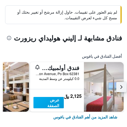
لم يتم العثور على تقييمات. حاول إزالة مرشح أو تغيير بحثك أو
مسح كل شيء لعرض التقييمات.
فنادق مشابهة لـ إليني هوليداي ريزورت
أفضل الفنادق في بافوس
فندق أولمبيك لاغون ريزورت بافوس
Poseidon Avenue, Po Box 62381, بافوس, قبرص
0.0 كيلومتر عن وسط المدينة
2,125 ﷼
عرض
الصفقة
شاهد المزيد من أهم الفنادق في بافوس